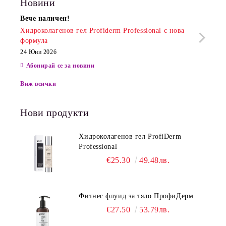
Новини
Вече наличен!
Очак
Хидроколагенов гел Profiderm Professional с нова
Хидр
формула
13 Юн
24 Юни 2026
Абонирай се за новини
Виж всички
Нови продукти
Хидроколагенов гел ProfiDerm
Professional
€25.30
49.48лв.
Фитнес флуид за тяло ПрофиДерм
€27.50
53.79лв.