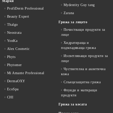
Марки
Mydentity Guy tang
ProfiDerm Professional
Zarana
Beauty Expert
Грижа за лицето
Thalgo
Почистващи продукти за
Neostrata
лице
YonKa
Хидратираща и
подмладяваща грижа
Alex Cosmetic
Изсветляващи продукти за
Phyts
лице
Phytomer
Чуствителна и акнетична
Mi Amante Professional
кожа
DermaOXY
Слънцезащитна грижа
EcoSpa
Флуиди и матиращи
продукти
CHI
Грижа за косата