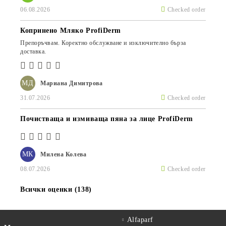
06.08.2026
Checked order
Копринено Мляко ProfiDerm
Препоръчвам. Коректно обслужване и изключително бърза
доставка.
МД
Мариана Димитрова
31.07.2026
Checked order
Почистваща и измиваща пяна за лице ProfiDerm
МК
Милена Колева
08.07.2026
Checked order
Всички оценки (138)
Alfaparf