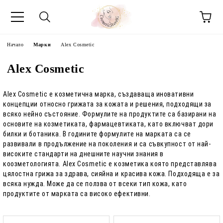
Начало
Марки
Alex Cosmetic
Alex Cosmetic
Alex Cosmetic е козметична марка, създаваща иновативни
концепции относно грижата за кожата и решения, подходящи за
всяко нейно състояние. Формулите на продуктите са базирани на
основите на козметиката, фармацевтиката, като включват дори
билки и ботаника. В годините формулите на марката са се
развивали в продължение на поколения и са съвкупност от най-
високите стандарти на днешните научни знания в
коозметологията. Alex Cosmetic е козметика която представлява
цялостна грижа за здрава, сияйна и красива кожа. Подходяща е за
всяка нужда. Може да се ползва от всеки тип кожа, като
продуктите от марката са високо ефективни.