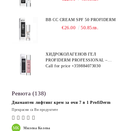
BB CC CREAM SPF 50 PROFIDERM
€26.00
50.85лв.
ХИДРОКОЛАГЕНОВ ГЕЛ
PROFIDERM PROFESSIONAL –
ПРОДУКТ ЗА ДЪЛБОКА
Call for price
+359884073030
ХИДРАТАЦИЯ И АНТИ-ЕЙДЖ
ГРИЖА
Ревюта (138)
Диамантен лифтинг крем за очи 7 в 1 ProfiDerm
Прекрасни са Ви продуктите
МК
Милена Колева