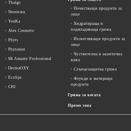
Thalgo
Почистващи продукти за
Neostrata
лице
YonKa
Хидратираща и
подмладяваща грижа
Alex Cosmetic
Изсветляващи продукти за
Phyts
лице
Phytomer
Чуствителна и акнетична
Mi Amante Professional
кожа
DermaOXY
Слънцезащитна грижа
EcoSpa
Флуиди и матиращи
продукти
CHI
Грижа за косата
Промо зона