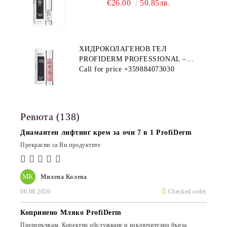
€26.00
50.85лв.
ХИДРОКОЛАГЕНОВ ГЕЛ
PROFIDERM PROFESSIONAL –
ПРОДУКТ ЗА ДЪЛБОКА
Call for price
+359884073030
ХИДРАТАЦИЯ И АНТИ-ЕЙДЖ
ГРИЖА
Ревюта (138)
Диамантен лифтинг крем за очи 7 в 1 ProfiDerm
Прекрасни са Ви продуктите
МК
Милена Колева
06.08.2026
Checked order
Копринено Мляко ProfiDerm
Препоръчвам. Коректно обслужване и изключително бърза