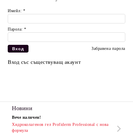
Имейл:
*
Парола:
*
Забравена парола
Вход със съществуващ акаунт
Новини
Вече наличен!
Очак
Хидроколагенов гел Profiderm Professional с нова
Хидр
формула
13 Юн