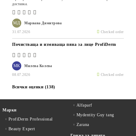
доставка.
МД
Мариана Димитрова
31.07.2026
Checked order
Почистваща и измиваща пяна за лице ProfiDerm
МК
Милена Колева
08.07.2026
Checked order
Всички оценки (138)
Alfaparf
Марки
Mydentity Guy tang
ProfiDerm Professional
Zarana
Beauty Expert
Грижа за лицето