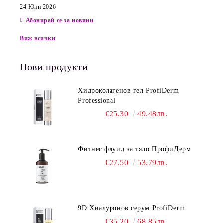
24 Юни 2026
Абонирай се за новини
Виж всички
Нови продукти
Хидроколагенов гел ProfiDerm
Professional
€25.30
49.48лв.
Фитнес флуид за тяло ПрофиДерм
€27.50
53.79лв.
9D Хиалуронов серум ProfiDerm
€35.20
68.85лв.