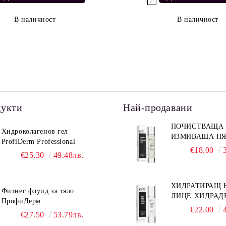
В наличност
В наличност
дукти
Най-продавани
ПОЧИСТВАЩА
Хидроколагенов гел
н – НОВА ФОРМУЛА!
ИЗМИВАЩА ПЯ
ProfiDerm Professional
PROFIDERM
€18.00
€25.30
49.48лв.
ХИДРАТИРАЩ 
Фитнес флуид за тяло
ЛИЦЕ ХИДРАД
ПрофиДерм
МАГНИТ PROF
€22.00
€27.50
53.79лв.