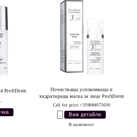
Почистваща успокояваща и
4 ProfiDerm
хидратираща маска за лице ProfiDerm
.
Call for price
+359884073030
Виж детайли
Добави в желани
В наличност