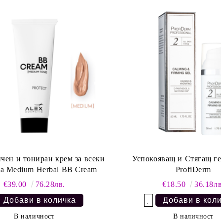
чен и тониран крем за всеки
Успокояващ и Стягащ ге
а Medium Herbal BB Cream
ProfiDerm
€39.00
76.28лв.
€18.50
36.18лв
Добави в желани
В наличност
В наличност