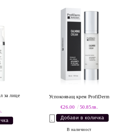
л за лице
Успокояващ крем ProfiDerm
€26.00
50.85лв.
.
Добави в желани
В наличност