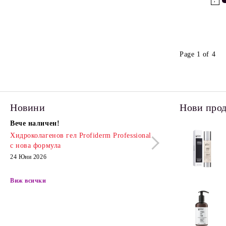
Page 1 of 4
Новини
Нови про
Вече наличен!
Очаквайте скоро!
Хидроколагенов гел Profiderm Professional
Хидрогел Колаге
с нова формула
13 Юни 2026
24 Юни 2026
Виж всички