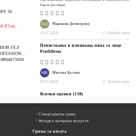
бърза доставка.
PF 50
МД
Мариана Димитрова
50.85лв.
31.07.2026
Checked order
Почистваща и измиваща пяна за лице
НОВ ГЕЛ
ProfiDerm
ROFESSIONAL
 ДЪЛБОКА
59884073030
И АНТИ-
МК
Милена Колева
08.07.2026
Checked order
Всички оценки (138)
Слънцезащитна грижа
Флуиди и матиращи продукти
Грижа за косата