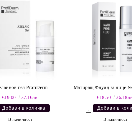
елаинов гел ProfiDerm
Матиращ Флуид за лице №
€19.00
37.16лв.
€18.50
36.18лв
Добави в желани
В наличност
В наличност