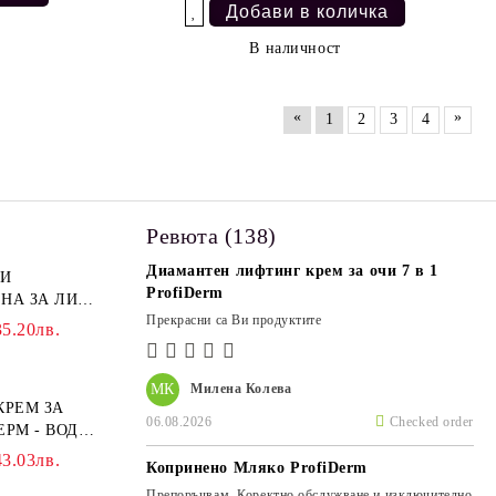
Добави в желани
В наличност
«
»
1
2
3
4
Ревюта (138)
Диамантен лифтинг крем за очи 7 в 1
 И
ProfiDerm
НА ЗА ЛИЦЕ
Прекрасни са Ви продуктите
35.20лв.
МК
Милена Колева
КРЕМ ЗА
06.08.2026
Checked order
ЕРМ - ВОДЕН
IDERM
43.03лв.
Копринено Мляко ProfiDerm
Препоръчвам. Коректно обслужване и изключително