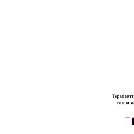
Терапевти
тип кож
Добави в желани