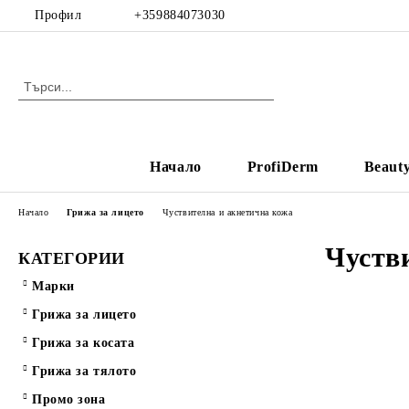
Профил
+359884073030
Начало
ProfiDerm
Beaut
Начало
Грижа за лицето
Чуствителна и акнетична кожа
Чуств
КАТЕГОРИИ
Марки
Грижа за лицето
Грижа за косата
Грижа за тялото
Промо зона