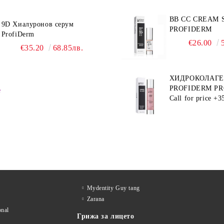
BB CC CREAM S
9D Хиалуронов серум
PROFIDERM
ProfiDerm
€26.00
€35.20
68.85лв.
ХИДРОКОЛАГЕ
PROFIDERM P
е
– ПРОДУКТ ЗА
Call for price
+3
ХИДРАТАЦИЯ 
ЕЙДЖ ГРИЖА
Mydentity Guy tang
Zarana
onal
Грижа за лицето