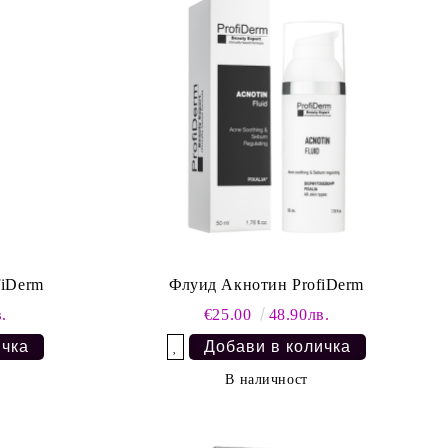
fiDerm
Флуид Акнотин ProfiDerm
.
€25.00
48.90лв.
Добави в желани
В наличност