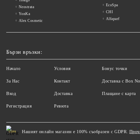
EcoSpa
Neostrata
CHI
YonKa
Alfaparf
Alex Cosmetic
Бързи връзки:
Начало
Условия
Бонус точки
За Нас
Контакт
Доставка с Box N
Вход
Доставка
Плащане с карта
Регистрация
Ревюта
Нашият онлайн магазин е 100% съобразен с GDPR.
Проч
GDPR