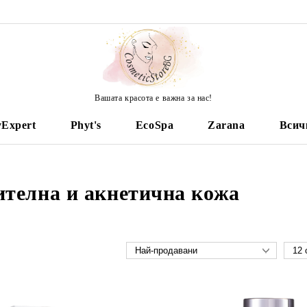
Вашата красота е важна за нас!
yExpert
Phyt's
EcoSpa
Zarana
Всич
ителна и акнетична кожа