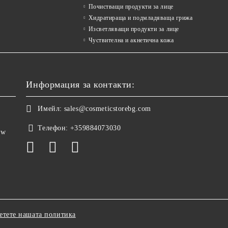
Почистващи продукти за лице
Хидратираща и подмладяваща грижа
Изсветляващи продукти за лице
Чуствителна и акнетична кожа
Информация за контакти:
Имейл:
sales@cosmeticstorebg.com
Телефон:
+359884073030
ow
етете нашата политика