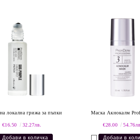
на локална грижа за пъпки
Маска Акнокалм Pro
€16.50
32.27лв.
€28.00
54.76лв
Добави в желани