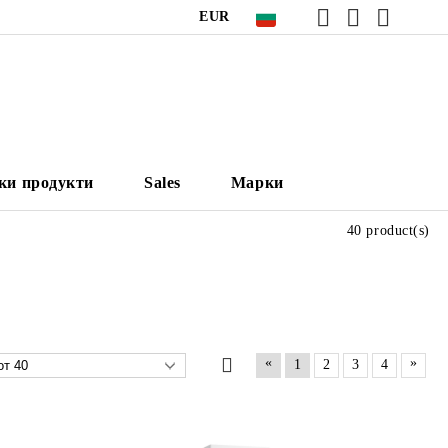
EUR
ки продукти
Sales
Марки
40 product(s)
«
»
1
2
3
4