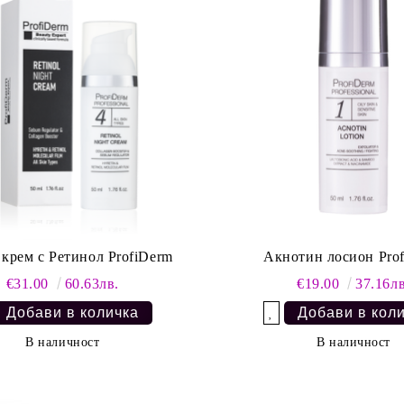
крем с Ретинол ProfiDerm
Акнотин лосион Pro
€31.00
60.63лв.
€19.00
37.16лв
Добави в желани
В наличност
В наличност