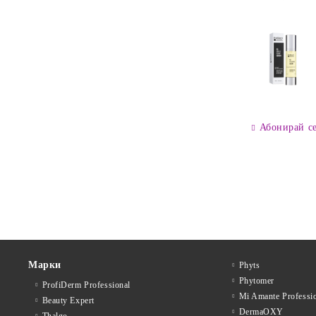
Абонирай с
Марки
Phyts
Phytomer
ProfiDerm Professional
Mi Amante Professi
Beauty Expert
DermaOXY
Thalgo