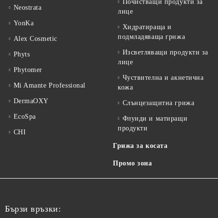
Почистващи продукти за
Neostrata
лице
YonKa
Хидратираща и
подмладяваща грижа
Alex Cosmetic
Изсветляващи продукти за
Phyts
лице
Phytomer
Чуствителна и акнетична
Mi Amante Professional
кожа
DermaOXY
Слънцезащитна грижа
EcoSpa
Флуиди и матиращи
продукти
CHI
Грижа за косата
Промо зона
Бързи връзки: