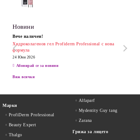
ХИДРАТАЦИЯ И АНТИ-ЕЙДЖ
ГРИЖА
Новини
Вече наличен!
Очак
Хидроколагенов гел Profiderm Professional с нова
Хидр
формула
13 Юн
24 Юни 2026
Абонирай се за новини
Виж всички
Alfaparf
Марки
Mydentity Guy tang
ProfiDerm Professional
Zarana
Beauty Expert
Грижа за лицето
Thalgo