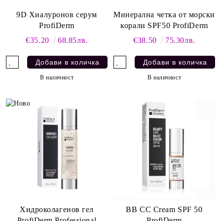
9D Хиалуронов серум
Минерална четка от морски
ProfiDerm
корали SPF50 ProfiDerm
€35.20
68.85лв.
€38.50
75.30лв.
В наличност
В наличност
Хидроколагенов гел
BB CC Cream SPF 50
ProfiDerm Professional
ProfiDerm