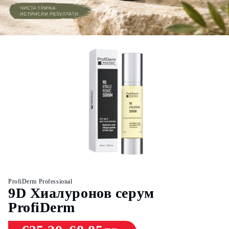
ProfiDerm Professional
P
9D Хиалуронов серум
ProfiDerm