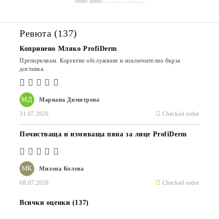
Ревюта (137)
Копринено Мляко ProfiDerm
Препоръчвам. Коректно обслужване и изключително бърза
доставка.
МД
Мариана Димитрова
31.07.2026
Checked order
Почистваща и измиваща пяна за лице ProfiDerm
МК
Милена Колева
08.07.2026
Checked order
Всички оценки (137)