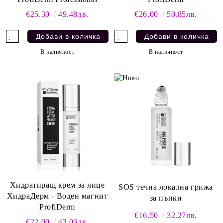
€25.30
49.48лв.
€26.00
50.85лв.
В наличност
В наличност
Хидратиращ крем за лице
SOS течна локална грижа
ХидраДерм - Воден магнит
за пъпки
ProfiDerm
€16.50
32.27лв.
€22.00
43.03лв.