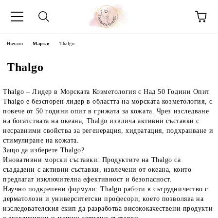
Начало
Марки
Thalgo
Thalgo
Thalgo – Лидер в Морската Козметология с Над 50 Години Опит
Thalgo
е безспорен лидер в областта на морската козметология, с
повече от 50 години опит в грижата за кожата. Чрез изследване
на богатствата на океана,
Thalgo
извлича активни съставки с
несравними свойства за регенерация, хидратация, подхранване и
стимулиране на кожата.
Защо да изберете Thalgo?
Иновативни морски съставки
: Продуктите на
Thalgo
са
създадени с активни съставки, извлечени от океана, които
предлагат изключителна ефективност и безопасност.
Научно подкрепени формули
:
Thalgo
работи в сътрудничество с
дерматолози и университетски професори, което позволява на
изследователския екип да разработва висококачествени продукти