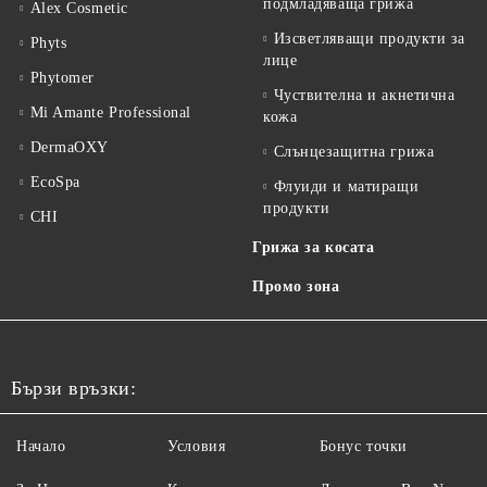
подмладяваща грижа
Alex Cosmetic
Изсветляващи продукти за
Phyts
лице
Phytomer
Чуствителна и акнетична
Mi Amante Professional
кожа
DermaOXY
Слънцезащитна грижа
EcoSpa
Флуиди и матиращи
продукти
CHI
Грижа за косата
Промо зона
Бързи връзки:
Начало
Условия
Бонус точки