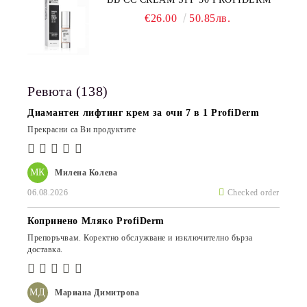
€26.00
50.85лв.
Ревюта (138)
Диамантен лифтинг крем за очи 7 в 1 ProfiDerm
Прекрасни са Ви продуктите
МК
Милена Колева
06.08.2026
Checked order
Копринено Мляко ProfiDerm
Препоръчвам. Коректно обслужване и изключително бърза
доставка.
МД
Мариана Димитрова