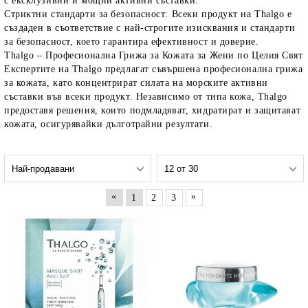
с ексклузивни и мощни активни съставки.
Стриктни стандарти за безопасност
: Всеки продукт на
Thalgo
е
създаден в съответствие с най-строгите изисквания и стандарти
за безопасност, което гарантира ефективност и доверие.
Thalgo – Професионална Грижа за Кожата за Жени по Целия Свят
Експертите на
Thalgo
предлагат съвършена професионална грижа
за кожата, като концентрират силата на морските активни
съставки във всеки продукт. Независимо от типа кожа,
Thalgo
предоставя решения, които подмладяват, хидратират и защитават
кожата, осигурявайки дълготрайни резултати.
«
»
1
2
3