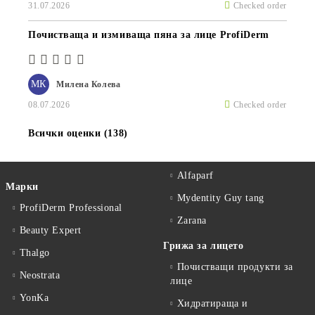
31.07.2026
Checked order
Почистваща и измиваща пяна за лице ProfiDerm
МК
Милена Колева
08.07.2026
Checked order
Всички оценки (138)
Alfaparf
Марки
Mydentity Guy tang
ProfiDerm Professional
Zarana
Beauty Expert
Грижа за лицето
Thalgo
Почистващи продукти за
Neostrata
лице
YonKa
Хидратираща и