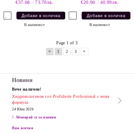
€37.68
73.70лв.
€20.96
40.99лв.
В наличност
В наличност
Page 1 of 3
«
»
1
2
3
Новини
Вече наличен!
Очак
Хидроколагенов гел Profiderm Professional с нова
Хидр
формула
13 Юн
24 Юни 2026
Абонирай се за новини
Виж всички