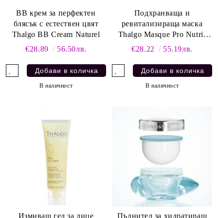
BB крем за перфектен
Подхранваща и
блясък с естествен цвят
ревитализираща маска
Thalgo BB Cream Naturel
Thalgo Masque Pro Nutri-
Confor
€28.89
56.50лв.
€28.22
55.19лв.
В наличност
В наличност
Измиващ гел за лице
Пълнител за хидратиращ