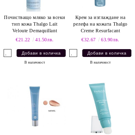
Почистващо мляко за всеки
Крем за изглаждане на
тип кожа Thalgo Lait
релефа на кожата Thalgo
Veloute Demaquillant
Creme Resurfacant
€21.22
41.50лв.
€32.67
63.90лв.
В наличност
В наличност