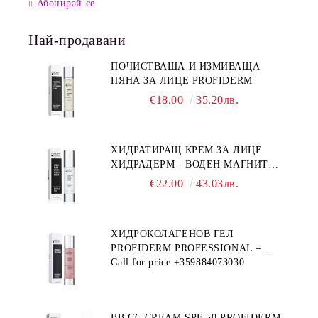
Абонирай се
Най-продавани
ПОЧИСТВАЩА И ИЗМИВАЩА
ПЯНА ЗА ЛИЦЕ PROFIDERM
€18.00
35.20лв.
ХИДРАТИРАЩ КРЕМ ЗА ЛИЦЕ
ХИДРАДЕРМ - ВОДЕН МАГНИТ
PROFIDERM
€22.00
43.03лв.
ХИДРОКОЛАГЕНОВ ГЕЛ
PROFIDERM PROFESSIONAL –
ПРОДУКТ ЗА ДЪЛБОКА
Call for price
+359884073030
ХИДРАТАЦИЯ И АНТИ-ЕЙДЖ
ГРИЖА
BB CC CREAM SPF 50 PROFIDERM