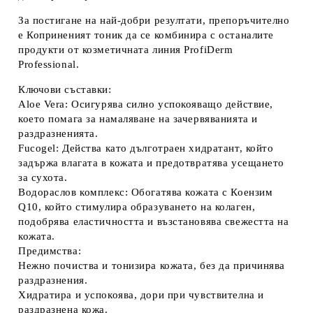
За постигане на най-добри резултати, препоръчително
е
Коприненият тоник
да се комбинира с останалите
продукти от козметичната линия
ProfiDerm
Professional
.
Ключови съставки:
Aloe Vera
: Осигурява силно успокояващо действие,
което помага за намаляване на зачервяванията и
раздразненията.
Fucogel
: Действа като дълготраен хидратант, който
задържа влагата в кожата и предотвратява усещането
за сухота.
Водораслов комплекс
: Обогатява кожата с Коензим
Q10, който стимулира образуването на колаген,
подобрява еластичността и възстановява свежестта на
кожата.
Предимства:
Нежно почиства и тонизира кожата, без да причинява
раздразнения.
Хидратира и успокоява, дори при чувствителна и
раздразнена кожа.