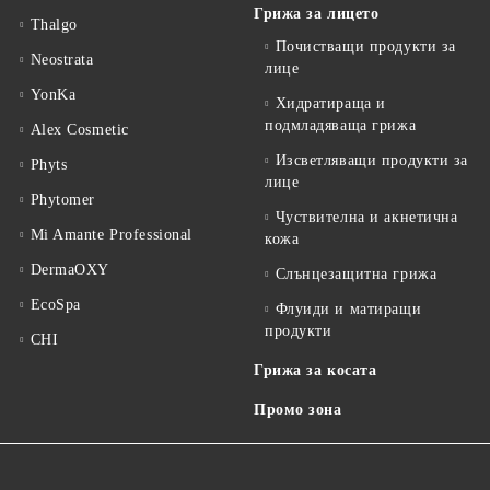
Грижа за лицето
Thalgo
Почистващи продукти за
Neostrata
лице
YonKa
Хидратираща и
подмладяваща грижа
Alex Cosmetic
Изсветляващи продукти за
Phyts
лице
Phytomer
Чуствителна и акнетична
Mi Amante Professional
кожа
DermaOXY
Слънцезащитна грижа
EcoSpa
Флуиди и матиращи
продукти
CHI
Грижа за косата
Промо зона