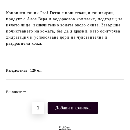
Копринен тоник ProfiDerm
е почистващ и тонизиращ
продукт с Алое Вера и водораслов комплекс, подходящ за
цялото лице, включително зоната около очите. Завършва
почистването на кожата, без да я дразни, като осигурява
хидратация и успокояване дори на чувствителна и
раздразнена кожа.
Разфасовка:
120
мл.
Добави в желани
В наличност