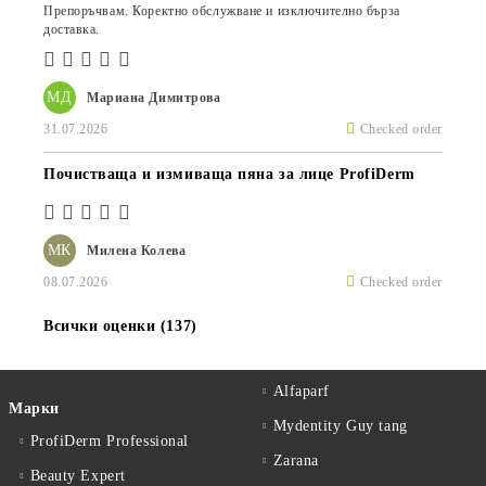
Препоръчвам. Коректно обслужване и изключително бърза
доставка.
МД
Мариана Димитрова
31.07.2026
Checked order
Почистваща и измиваща пяна за лице ProfiDerm
МК
Милена Колева
08.07.2026
Checked order
Всички оценки (137)
Alfaparf
Марки
Mydentity Guy tang
ProfiDerm Professional
Zarana
Beauty Expert