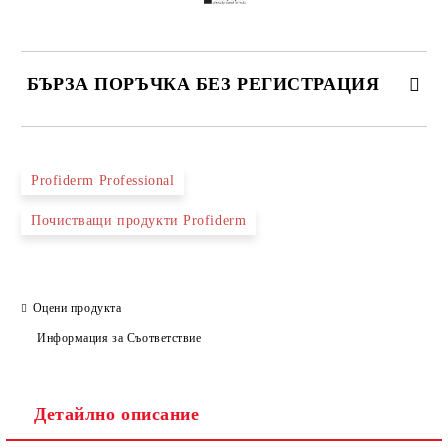
БЪРЗА ПОРЪЧКА БЕЗ РЕГИСТРАЦИЯ
САМО ПОПЪЛНЕТЕ 2 ПОЛЕТА
Profiderm Professional
Почистващи продукти Profiderm
Съгласен съм с
Политиката за лични данни
Ние ще се свържем с вас в рамките на работния ден.
Оцени продукта
Информация за Съответствие
Детайлно описание