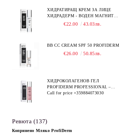
ХИДРАТИРАЩ КРЕМ ЗА ЛИЦЕ
ХИДРАДЕРМ - ВОДЕН МАГНИТ
PROFIDERM
€22.00
43.03лв.
BB CC CREAM SPF 50 PROFIDERM
€26.00
50.85лв.
ХИДРОКОЛАГЕНОВ ГЕЛ
PROFIDERM PROFESSIONAL –
ПРОДУКТ ЗА ДЪЛБОКА
Call for price
+359884073030
ХИДРАТАЦИЯ И АНТИ-ЕЙДЖ
ГРИЖА
Ревюта (137)
Копринено Мляко ProfiDerm