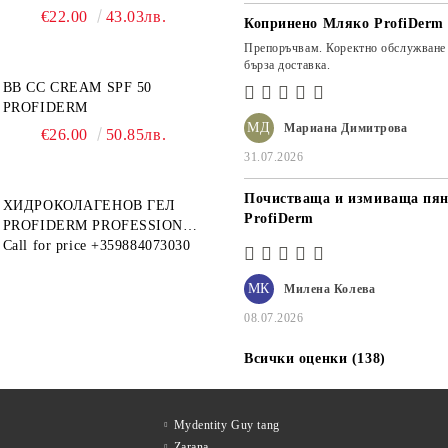
МАГНИТ PROFIDERM
€22.00
43.03лв.
Копринено Мляко ProfiDerm
Препоръчвам. Коректно обслужване
бърза доставка.
BB CC CREAM SPF 50
PROFIDERM
МД
Мариана Димитрова
€26.00
50.85лв.
31.07.2026
Почистваща и измиваща пян
ХИДРОКОЛАГЕНОВ ГЕЛ
ProfiDerm
PROFIDERM PROFESSIONAL
– ПРОДУКТ ЗА ДЪЛБОКА
Call for price
+359884073030
ХИДРАТАЦИЯ И АНТИ-
ЕЙДЖ ГРИЖА
МК
Милена Колева
08.07.2026
Всички оценки (138)
Mydentity Guy tang
Zarana