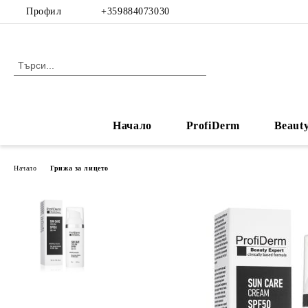
Профил
+359884073030
Начало
ProfiDerm
Beaut
Начало
Грижа за лицето