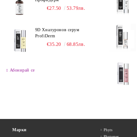
€27.50
53.79лв.
9D Хиалуронов серум
ProfiDerm
€35.20
68.85лв.
Абонирай се
Марки
Phyts
Phytomer