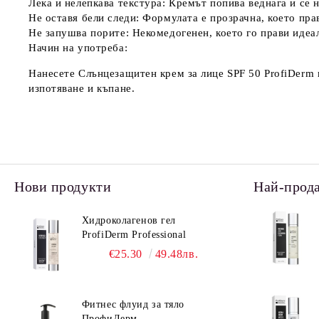
Лека и нелепкава текстура
: Кремът попива веднага и се 
Не оставя бели следи
: Формулата е прозрачна, което пра
Не запушва порите
: Некомедогенен, което го прави идеа
Начин на употреба:
Нанесете
Слънцезащитен крем за лице SPF 50 ProfiDerm
изпотяване и къпане.
Нови продукти
Най-прод
Хидроколагенов гел
ProfiDerm Professional
€25.30
49.48лв.
Фитнес флуид за тяло
ПрофиДерм