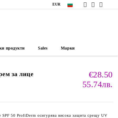
EUR
ки продукти
Sales
Марки
€28.50
ем за лице
55.74лв.
е SPF 50 ProfiDerm
осигурява висока защита срещу UV