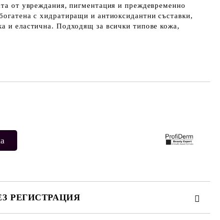
ата от увреждания, пигментация и преждевременно
богатена с хидратиращи и антиоксидантни съставки,
а и еластична. Подходящ за всички типове кожа,
Добави в желани
ЕЗ РЕГИСТРАЦИЯ