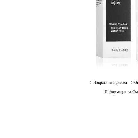
Изпрати на приятел
О
Информация за Съо