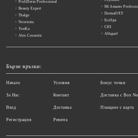
ProfiDerm Professional
Mi Amante Professi
Beauty Expert
DermaOXY
Thalgo
EcoSpa
Neostrata
CHI
YonKa
Alfaparf
Alex Cosmetic
Бързи връзки:
Начало
Условия
Бонус точки
За Нас
Контакт
Доставка с Box N
Вход
Доставка
Плащане с карта
Регистрация
Ревюта