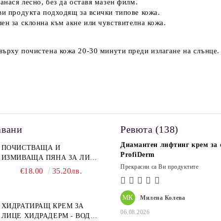
нанася лесно, без да оставя мазен филм.
ви продукта подходящ за всички типове кожа.
лен за склонна към акне или чувствителна кожа.
върху почистена кожа 20-30 минути преди излагане на слънце. 
авани
Ревюта (138)
Диамантен лифтинг крем за о
ПОЧИСТВАЩА И
ProfiDerm
ИЗМИВАЩА ПЯНА ЗА ЛИЦЕ
Прекрасни са Ви продуктите
PROFIDERM
€18.00
35.20лв.
МК
Милена Колева
ХИДРАТИРАЩ КРЕМ ЗА
06.08.2026
ЛИЦЕ ХИДРАДЕРМ - ВОДЕН