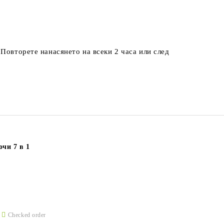
Повторете нанасянето на всеки 2 часа или след
чи 7 в 1
Checked order