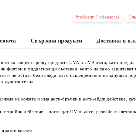
Profiderm Professional
Слъ
Съгласен съм с
Политика
Ние ще се свържем с вас в рамки
евюта
Свързани продукти
Доставка и п
 висока защита срещу вредните UVA и UVB лъчи, като предпаз
ни филтри и хидратиращи съставки, които не само защитават 
рзо и не оставя бели следи, като същевременно не запушва по
но чувствителна.
олизма на кожата и има анти-бръчки и анти-ейдж действие, ка
т тройно действие – поглъщат UV лъчите, разсейват светлина
 дразни кожата.