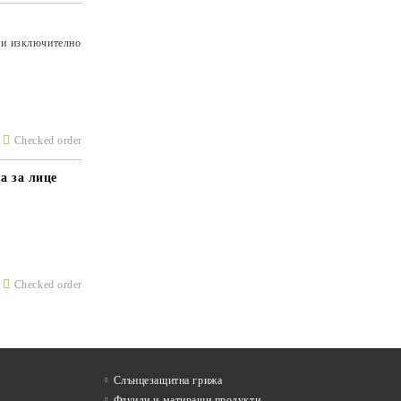
 и изключително
Checked order
а за лице
Checked order
Слънцезащитна грижа
Флуиди и матиращи продукти