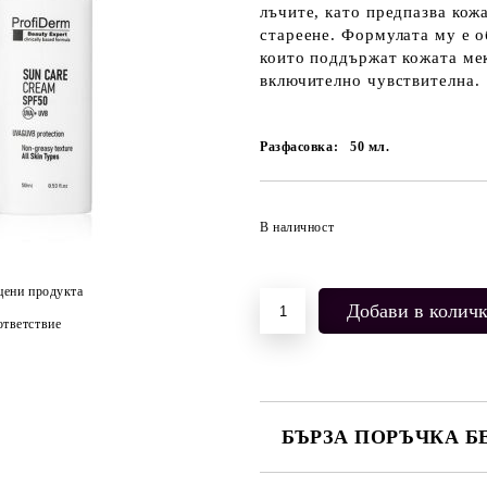
лъчите, като предпазва кож
стареене. Формулата му е о
които поддържат кожата мек
включително чувствителна.
Разфасовка:
50
мл.
В наличност
цени продукта
тветствие
БЪРЗА ПОРЪЧКА Б
САМО ПОПЪЛНЕТЕ 2 ПОЛЕТА