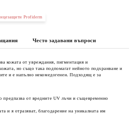
нцезащити Profiderm
та за лични данни
те на работния ден.
лащания
Често задавани въпроси
ва кожата от увреждания, пигментация и
кожата, но също така подпомагат нейното подхранване и
рите и е напълно некомедогенен. Подходящ е за
то предпазва от вредните UV лъчи и същевременно
та и я отразяват, благодарение на уникалната им