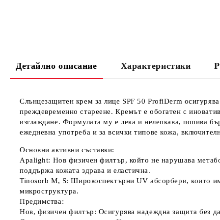
Детайлно описание
Характеристики
Р
Слънцезащитен крем за лице SPF 50 ProfiDerm
осигурява
преждевременно стареене. Кремът е обогатен с иноватив
изглаждане. Формулата му е лека и нелепкава, попива бъ
ежедневна употреба и за всички типове кожа, включител
Основни активни съставки:
Apalight
: Нов физичен филтър, който не нарушава метаб
поддържа кожата здрава и еластична.
Tinosorb M, S
: Широкоспектърни UV абсорбери, които има
микроструктура.
Предимства:
Нов, физичен филтър
: Осигурява надеждна защита без да