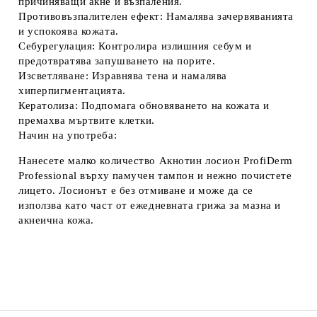
причиняващи акне и възпаления.
Противовъзпалителен ефект
: Намалява зачервяванията
и успокоява кожата.
Себурегулация
: Контролира излишния себум и
предотвратява запушването на порите.
Изсветляване
: Изравнява тена и намалява
хиперпигментацията.
Кератолиза
: Подпомага обновяването на кожата и
премахва мъртвите клетки.
Начин на употреба:
Нанесете малко количество
Акнотин лосион ProfiDerm
Professional
върху памучен тампон и нежно почистете
лицето. Лосионът е без отмиване и може да се
използва като част от ежедневната грижа за мазна и
акнеична кожа.