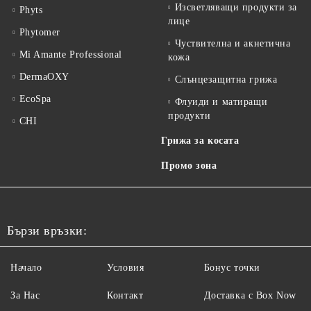
Изсветляващи продукти за
Phyts
лице
Phytomer
Чуствителна и акнетична
Mi Amante Professional
кожа
DermaOXY
Слънцезащитна грижа
EcoSpa
Флуиди и матиращи
продукти
CHI
Грижа за косата
Промо зона
Бързи връзки:
Начало
Условия
Бонус точки
За Нас
Контакт
Доставка с Box Now