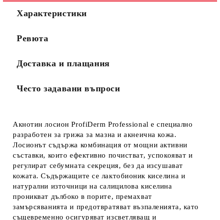
Характеристики
Ревюта
Доставка и плащания
Често задавани въпроси
Акнотин лосион ProfiDerm Professional
е специално
разработен за грижа за мазна и акнеична кожа.
Лосионът съдържа комбинация от мощни активни
съставки, които ефективно почистват, успокояват и
регулират себумната секреция, без да изсушават
кожата. Съдържащите се лактобионик киселина и
натурални източници на салицилова киселина
проникват дълбоко в порите, премахват
замърсяванията и предотвратяват възпаленията, като
същевременно осигуряват изсветляващ и