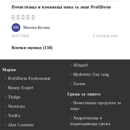
Почистваща и измиваща пяна за лице ProfiDerm
МК
Милена Колева
08.07.2026
Checked order
Всички оценки (138)
Alfaparf
Марки
Mydentity Guy tang
ProfiDerm Professional
Zarana
Beauty Expert
Грижа за лицето
Thalgo
Почистващи продукти за
Neostrata
лице
YonKa
Хидратираща и
подмладяваща грижа
Alex Cosmetic