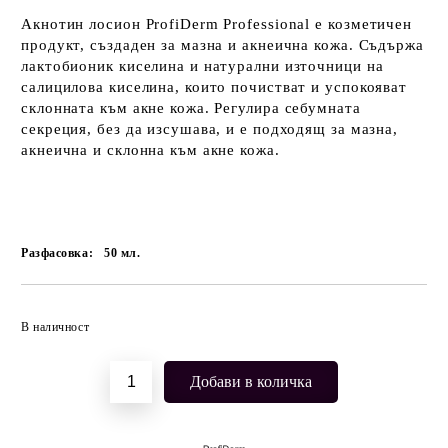
Акнотин лосион ProfiDerm Professional
е козметичен
продукт, създаден за мазна и акнеична кожа. Съдържа
лактобионик киселина и натурални източници на
салицилова киселина, които почистват и успокояват
склонната към акне кожа. Регулира себумната
секреция, без да изсушава, и е подходящ за мазна,
акнеична и склонна към акне кожа.
Разфасовка:
50
мл.
Добави в желани
В наличност