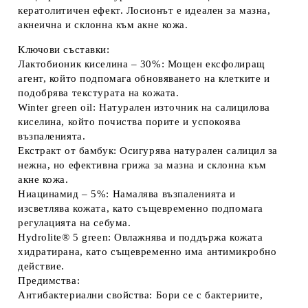
кератолитичен ефект. Лосионът е идеален за мазна,
акнеична и склонна към акне кожа.
Ключови съставки:
Лактобионик киселина – 30%
: Мощен ексфолиращ
агент, който подпомага обновяването на клетките и
подобрява текстурата на кожата.
Winter green oil
: Натурален източник на салицилова
киселина, който почиства порите и успокоява
възпаленията.
Екстракт от бамбук
: Осигурява натурален салицил за
нежна, но ефективна грижа за мазна и склонна към
акне кожа.
Ниацинамид – 5%
: Намалява възпаленията и
изсветлява кожата, като същевременно подпомага
регулацията на себума.
Hydrolite® 5 green
: Овлажнява и поддържа кожата
хидратирана, като същевременно има антимикробно
действие.
Предимства:
Антибактериални свойства
: Бори се с бактериите,