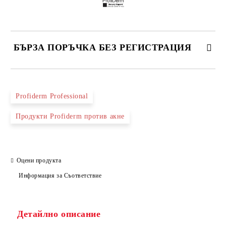
БЪРЗА ПОРЪЧКА БЕЗ РЕГИСТРАЦИЯ
САМО ПОПЪЛНЕТЕ 2 ПОЛЕТА
Profiderm Professional
Продукти Profiderm против акне
Съгласен съм с
Политиката за лични данни
Ние ще се свържем с вас в рамките на работния ден.
Оцени продукта
Информация за Съответствие
Детайлно описание