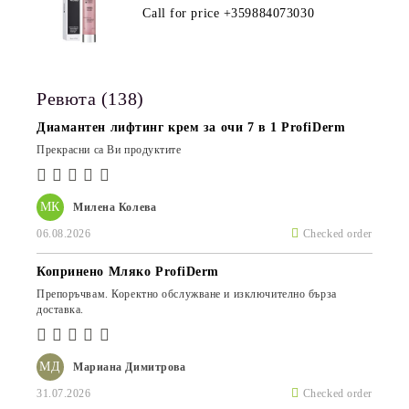
ПРОДУКТ ЗА ДЪЛБОКА
Call for price
+359884073030
ХИДРАТАЦИЯ И АНТИ-ЕЙДЖ
ГРИЖА
Ревюта (138)
Диамантен лифтинг крем за очи 7 в 1 ProfiDerm
Прекрасни са Ви продуктите
МК
Милена Колева
06.08.2026
Checked order
Копринено Мляко ProfiDerm
Препоръчвам. Коректно обслужване и изключително бърза
доставка.
МД
Мариана Димитрова
31.07.2026
Checked order