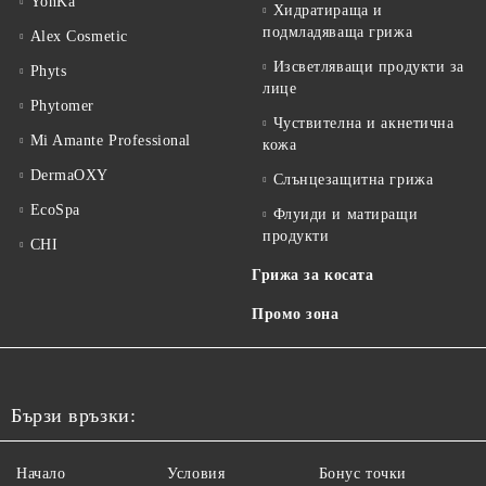
YonKa
Хидратираща и
подмладяваща грижа
Alex Cosmetic
Изсветляващи продукти за
Phyts
лице
Phytomer
Чуствителна и акнетична
Mi Amante Professional
кожа
DermaOXY
Слънцезащитна грижа
EcoSpa
Флуиди и матиращи
продукти
CHI
Грижа за косата
Промо зона
Бързи връзки:
Начало
Условия
Бонус точки