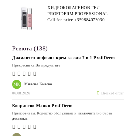
ХИДРОКОЛАГЕНОВ ГЕЛ
PROFIDERM PROFESSIONAL –
ПРОДУКТ ЗА ДЪЛБОКА
Call for price
+359884073030
ХИДРАТАЦИЯ И АНТИ-ЕЙДЖ
ГРИЖА
Ревюта (138)
Диамантен лифтинг крем за очи 7 в 1 ProfiDerm
Прекрасни са Ви продуктите
МК
Милена Колева
06.08.2026
Checked order
Копринено Мляко ProfiDerm
Препоръчвам. Коректно обслужване и изключително бърза
доставка.