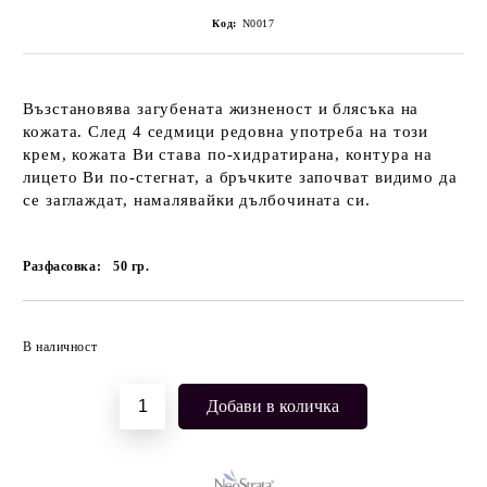
Код:
N0017
Възстановява загубената жизненост и блясъка на
кожата. След 4 седмици редовна употреба на този
крем, кожата Ви става по-хидратирана, контура на
лицето Ви по-стегнат, а бръчките започват видимо да
се заглаждат, намалявайки дълбочината си.
Разфасовка:
50
гр.
Добави в желани
В наличност