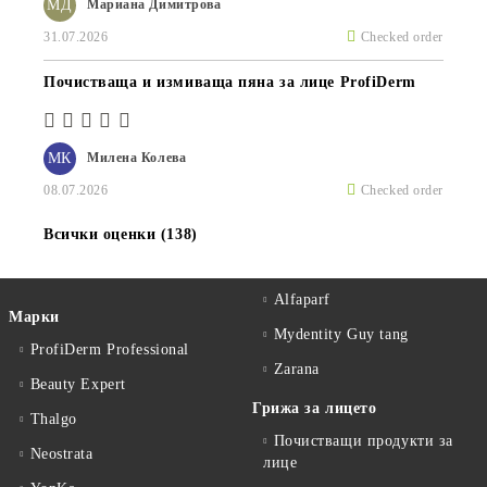
МД
Мариана Димитрова
31.07.2026
Checked order
Почистваща и измиваща пяна за лице ProfiDerm
МК
Милена Колева
08.07.2026
Checked order
Всички оценки (138)
Alfaparf
Марки
Mydentity Guy tang
ProfiDerm Professional
Zarana
Beauty Expert
Грижа за лицето
Thalgo
Почистващи продукти за
Neostrata
лице