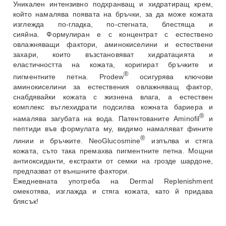
Уникален интензивно подхранващ и хидратиращ крем,
който намалява появата на бръчки, за да може кожата
изглежда по-гладка, по-стегната, блестяща и
сияйна. Формулиран е с концентрат с естествено
овлажняващи фактори, аминокиселини и естествени
захари, които възстановяват хидратацията и
еластичността на кожата, коригират бръчките и
®
пигментните петна. Prodew
осигурява ключови
аминокиселини за естествения овлажняващ фактор,
снабдявайки кожата с жизнена влага, а естествен
комплекс въглехидрати подсилва кожната бариера и
®
намалява загубата на вода. Патентованите Aminofil
и
пептиди във формулата му, видимо намаляват фините
®
линии и бръчките. NeoGlucosmine
изпълва и стяга
кожата, съто така премахва пигментните петна. Мощни
антиоксиданти, екстракти от семки на грозде шардоне,
предпазват от външните фактори.
Ежедневната употреба на Dermal Replenishment
омекотява, изглажда и стяга кожата, като й придава
блясък!