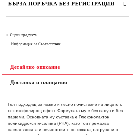
БЪРЗА ПОРЪЧКА БЕЗ РЕГИСТРАЦИЯ
САМО ПОПЪЛНЕТЕ 2 ПОЛЕТА
Оцени продукта
Информация за Съответствие
Съгласен съм с
Политиката за лични данни
Ние ще се свържем с вас в рамките на работния ден.
Детайлно описание
Доставка и плащания
Гел подходящ за нежно и лесно почистване на лицето с
лек ексфолиращ ефект. Формулата му е без сапун и без
парюми. Основната му съставка е Глюконолактон,
полихидрокси киселина (PHA), като той премахва
наслагванията и нечистотиите по кожата, натрупани в