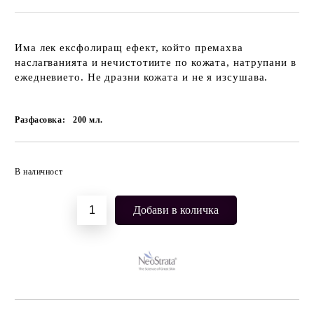
Има лек ексфолиращ ефект, който премахва
наслагванията и нечистотиите по кожата, натрупани в
ежедневието. Не дразни кожата и не я изсушава.
Разфасовка:
200
мл.
Добави в желани
В наличност