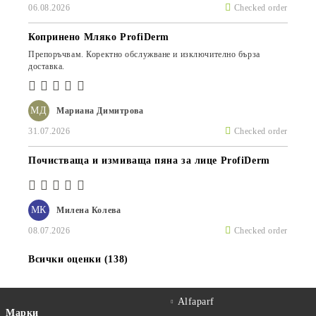
06.08.2026
Checked order
Копринено Мляко ProfiDerm
Препоръчвам. Коректно обслужване и изключително бърза
доставка.
МД
Мариана Димитрова
31.07.2026
Checked order
Почистваща и измиваща пяна за лице ProfiDerm
МК
Милена Колева
08.07.2026
Checked order
Всички оценки (138)
Alfaparf
Марки