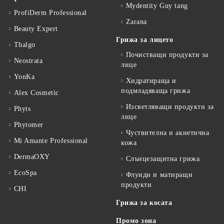
Mydentity Guy tang
ProfiDerm Professional
Zarana
Beauty Expert
Грижа за лицето
Thalgo
Почистващи продукти за
Neostrata
лице
YonKa
Хидратираща и
подмладяваща грижа
Alex Cosmetic
Изсветляващи продукти за
Phyts
лице
Phytomer
Чуствителна и акнетична
Mi Amante Professional
кожа
DermaOXY
Слънцезащитна грижа
EcoSpa
Флуиди и матиращи
продукти
CHI
Грижа за косата
Промо зона