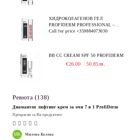
ХИДРОКОЛАГЕНОВ ГЕЛ
PROFIDERM PROFESSIONAL –
ПРОДУКТ ЗА ДЪЛБОКА
Call for price
+359884073030
ХИДРАТАЦИЯ И АНТИ-ЕЙДЖ
ГРИЖА
BB CC CREAM SPF 50 PROFIDERM
€26.00
50.85лв.
Ревюта (138)
Диамантен лифтинг крем за очи 7 в 1 ProfiDerm
Прекрасни са Ви продуктите
МК
Милена Колева