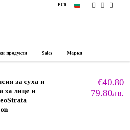
EUR
ки продукти
Sales
Марки
€40.80
сия за суха и
а за лице и
79.80лв.
eoStrata
ion