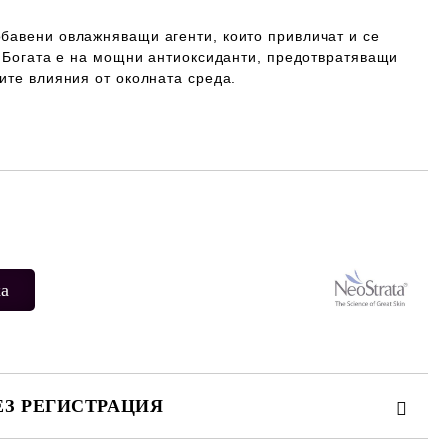
обавени овлажняващи агенти, които привличат и се
. Богата е на мощни антиоксиданти, предотвратяващи
ите влияния от околната среда.
Добави в желани
ЕЗ РЕГИСТРАЦИЯ