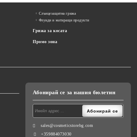
Слънцезащитна грижа
Флуиди и матиращи продукти
Грижа за косата
Промо зона
Абонирай се за нашия бюлетин
sales@cosmeticstorebg.com
+359884073030