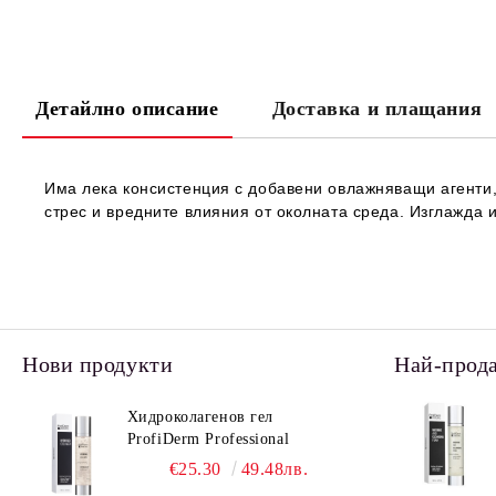
Детайлно описание
Доставка и плащания
И
ма лека консистенция с добавени овлажняващи агенти,
стрес и вредните влияния от околната среда. Изглажда и
Нови продукти
Най-прод
Хидроколагенов гел
ProfiDerm Professional
€25.30
49.48лв.