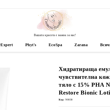
Вашата красота е важна за нас!
yExpert
Phyt's
EcoSpa
Zarana
Всич
Хидратираща емул
чувствителна кож
тяло с 15% PНА N
Restore Bionic Lot
Код:
N0038