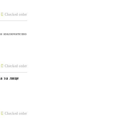
Checked order
 и изключително
Checked order
а за лице
Checked order