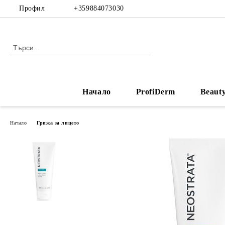
Профил
+359884073030
Начало
ProfiDerm
Beaut
Начало
Грижа за лицето