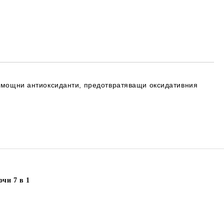
та за лични данни
те на работния ден.
на мощни антиоксиданти, предотвратяващи оксидативния
чи 7 в 1