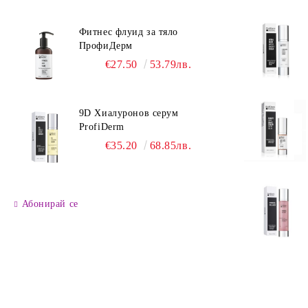
Фитнес флуид за тяло
ПрофиДерм
€27.50
53.79лв.
9D Хиалуронов серум
ProfiDerm
€35.20
68.85лв.
Абонирай се