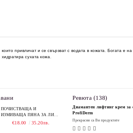
Съгласен съм с
Политика
Ние ще се свържем с вас в рамки
 които привличат и се свързват с водата в кожата. Богата е 
 хидратира сухата кожа.
авани
Ревюта (138)
Диамантен лифтинг крем за о
ПОЧИСТВАЩА И
ProfiDerm
ИЗМИВАЩА ПЯНА ЗА ЛИЦЕ
Прекрасни са Ви продуктите
PROFIDERM
€18.00
35.20лв.