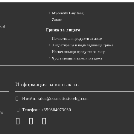
Mydentity Guy tang
Zarana
onal
Грижа за лицето
Почистващи продукти за лице
Хидратираща и подмладяваща грижа
Изсветляващи продукти за лице
Чуствителна и акнетична кожа
Информация за контакти:
Имейл:
sales@cosmeticstorebg.com
Телефон:
+359884073030
ow