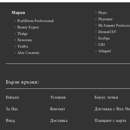
Марки
Phyts
Phytomer
ProfiDerm Professional
Mi Amante Professi
Beauty Expert
DermaOXY
Thalgo
EcoSpa
Neostrata
CHI
YonKa
Alfaparf
Alex Cosmetic
Бързи връзки:
Начало
Условия
Бонус точки
За Нас
Контакт
Доставка с Box N
Вход
Доставка
Плащане с карта