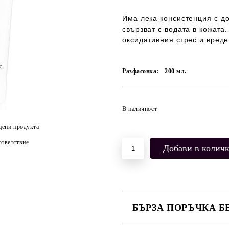
И
ма лека консистенция с д
свързват с водата в кожата
оксидативния стрес и вредн
Разфасовка:
200
мл.
В наличност
цени продукта
тветствие
БЪРЗА ПОРЪЧКА Б
САМО ПОПЪЛНЕТЕ 2 ПОЛЕТА