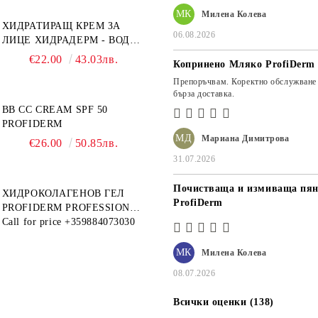
МК
Милена Колева
ХИДРАТИРАЩ КРЕМ ЗА
06.08.2026
ЛИЦЕ ХИДРАДЕРМ - ВОДЕН
МАГНИТ PROFIDERM
€22.00
43.03лв.
Копринено Мляко ProfiDerm
Препоръчвам. Коректно обслужване
бърза доставка.
BB CC CREAM SPF 50
PROFIDERM
МД
Мариана Димитрова
€26.00
50.85лв.
31.07.2026
Почистваща и измиваща пян
ХИДРОКОЛАГЕНОВ ГЕЛ
ProfiDerm
PROFIDERM PROFESSIONAL
– ПРОДУКТ ЗА ДЪЛБОКА
Call for price
+359884073030
ХИДРАТАЦИЯ И АНТИ-
ЕЙДЖ ГРИЖА
МК
Милена Колева
08.07.2026
Всички оценки (138)