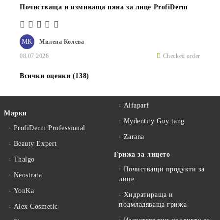
Почистваща и измиваща пяна за лице ProfiDerm
МК
Милена Колева
08.07.2026
Checked order
Всички оценки (138)
Alfaparf
Марки
Mydentity Guy tang
ProfiDerm Professional
Zarana
Beauty Expert
Грижа за лицето
Thalgo
Почистващи продукти за
Neostrata
лице
YonKa
Хидратираща и
подмладяваща грижа
Alex Cosmetic