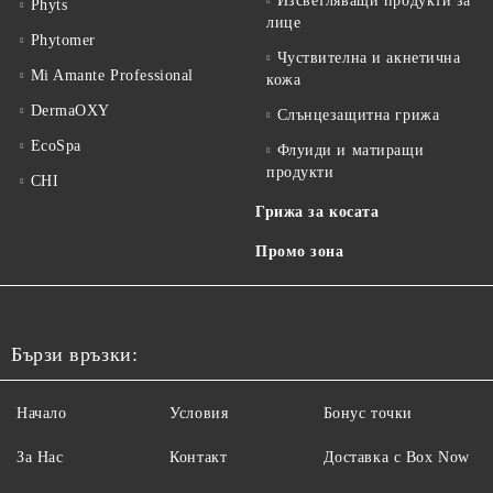
Изсветляващи продукти за
Phyts
лице
Phytomer
Чуствителна и акнетична
Mi Amante Professional
кожа
DermaOXY
Слънцезащитна грижа
EcoSpa
Флуиди и матиращи
продукти
CHI
Грижа за косата
Промо зона
Бързи връзки:
Начало
Условия
Бонус точки
За Нас
Контакт
Доставка с Box Now