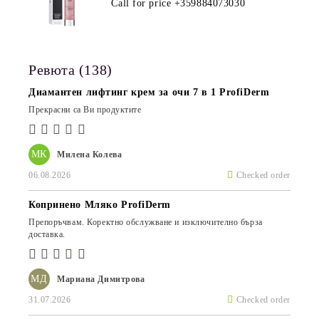
ПРОДУКТ ЗА ДЪЛБОКА
Call for price
+359884073030
ХИДРАТАЦИЯ И АНТИ-ЕЙДЖ
ГРИЖА
Ревюта (138)
Диамантен лифтинг крем за очи 7 в 1 ProfiDerm
Прекрасни са Ви продуктите
МК
Милена Колева
06.08.2026
Checked order
Копринено Мляко ProfiDerm
Препоръчвам. Коректно обслужване и изключително бърза
доставка.
МД
Мариана Димитрова
31.07.2026
Checked order