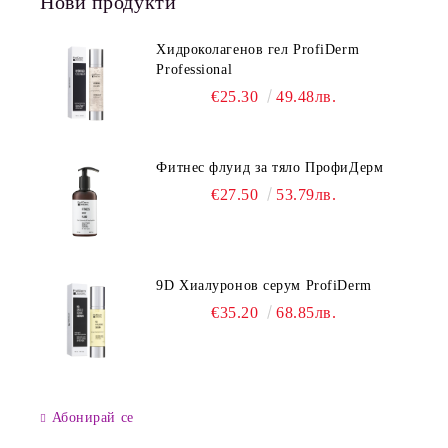
Нови продукти
Хидроколагенов гел ProfiDerm
Professional
€25.30
49.48лв.
Фитнес флуид за тяло ПрофиДерм
€27.50
53.79лв.
9D Хиалуронов серум ProfiDerm
€35.20
68.85лв.
Абонирай се