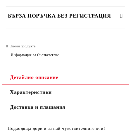
БЪРЗА ПОРЪЧКА БЕЗ РЕГИСТРАЦИЯ
САМО ПОПЪЛНЕТЕ 2 ПОЛЕТА
Оцени продукта
Информация за Съответствие
Съгласен съм с
Политиката за лични данни
Ние ще се свържем с вас в рамките на работния ден.
Детайлно описание
Характеристики
Доставка и плащания
Подходяща дори и за най-чувствителните очи!