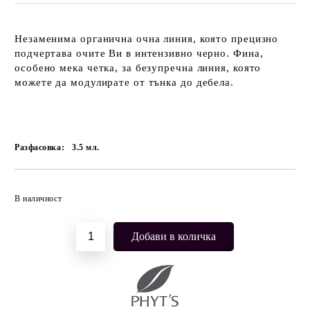
Незаменима органична очна линия, която прецизно
подчертава очите Ви в интензивно черно. Фина,
особено мека четка, за безупречна линия, която
можете да модулирате от тънка до дебела.
Разфасовка:
3.5
мл.
Добави в желани
В наличност