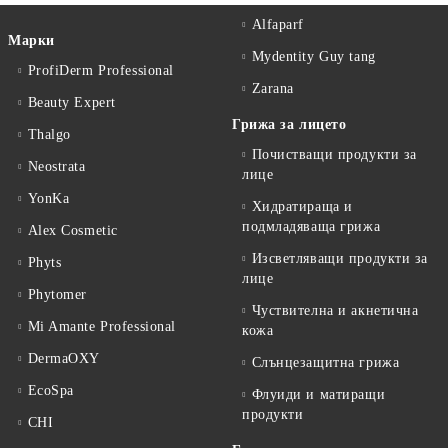
Alfaparf
Марки
Mydentity Guy tang
ProfiDerm Professional
Zarana
Beauty Expert
Грижа за лицето
Thalgo
Почистващи продукти за
Neostrata
лице
YonKa
Хидратираща и
подмладяваща грижа
Alex Cosmetic
Изсветляващи продукти за
Phyts
лице
Phytomer
Чуствителна и акнетична
Mi Amante Professional
кожа
DermaOXY
Слънцезащитна грижа
EcoSpa
Флуиди и матиращи
продукти
CHI