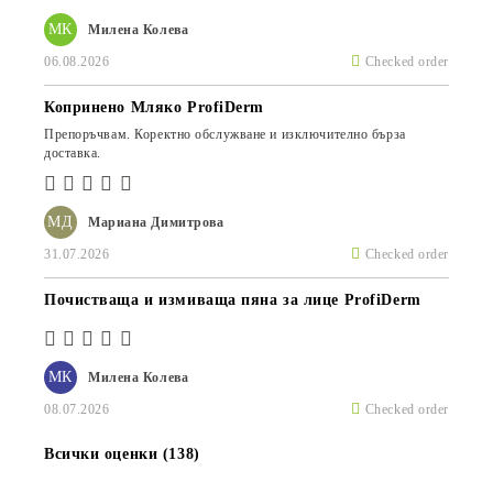
МК
Милена Колева
06.08.2026
Checked order
Копринено Мляко ProfiDerm
Препоръчвам. Коректно обслужване и изключително бърза
доставка.
МД
Мариана Димитрова
31.07.2026
Checked order
Почистваща и измиваща пяна за лице ProfiDerm
МК
Милена Колева
08.07.2026
Checked order
Всички оценки (138)