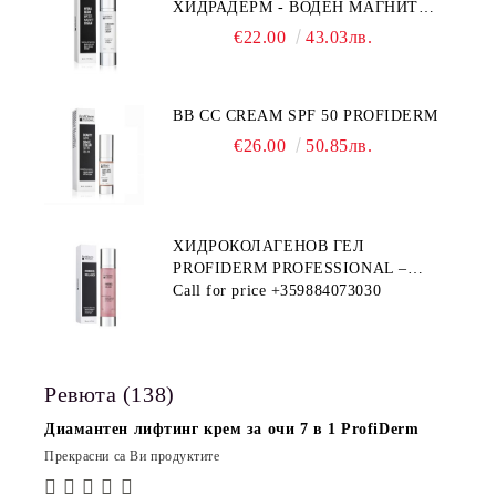
ХИДРАДЕРМ - ВОДЕН МАГНИТ
PROFIDERM
€22.00
43.03лв.
BB CC CREAM SPF 50 PROFIDERM
€26.00
50.85лв.
ХИДРОКОЛАГЕНОВ ГЕЛ
PROFIDERM PROFESSIONAL –
ПРОДУКТ ЗА ДЪЛБОКА
Call for price
+359884073030
ХИДРАТАЦИЯ И АНТИ-ЕЙДЖ
ГРИЖА
Ревюта (138)
Диамантен лифтинг крем за очи 7 в 1 ProfiDerm
Прекрасни са Ви продуктите