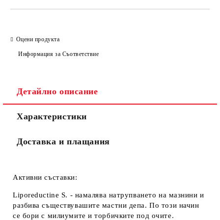
САМО ПОПЪЛНЕТЕ 2 ПОЛЕТА
Оцени продукта
Информация за Съответствие
Съгласен съм с
Политиката за лични данни
Ние ще се свържем с вас в рамките на работния ден.
Детайлно описание
Характеристики
Доставка и плащания
Активни съставки:
Liporeductine S. - намалява натрупването на мазнини и
разбива съществувашите мастни депа. По този начин
се бори с милиумите и торбичките под очите.