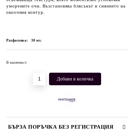
уморените очи. Възстановява блясъкът и сиянието на
окоочния контур.
Разфасовка:
30
мл.
Добави в желани
В наличност
БЪРЗА ПОРЪЧКА БЕЗ РЕГИСТРАЦИЯ