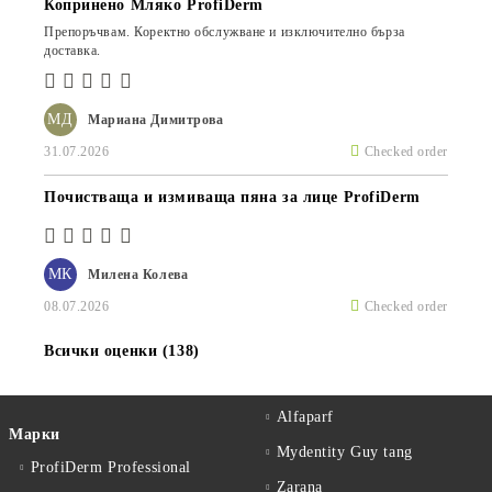
Копринено Мляко ProfiDerm
Препоръчвам. Коректно обслужване и изключително бърза
доставка.
МД
Мариана Димитрова
31.07.2026
Checked order
Почистваща и измиваща пяна за лице ProfiDerm
МК
Милена Колева
08.07.2026
Checked order
Всички оценки (138)
Alfaparf
Марки
Mydentity Guy tang
ProfiDerm Professional
Zarana