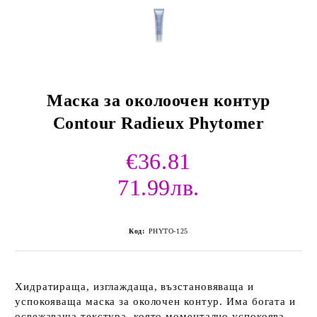
Маска за околоочен контур
Contour Radieux Phytomer
€36.81
71.99лв.
Код:
PHYTO-125
Хидратираща, изглаждаща, възстановяваща и
успокояваща маска за околочен контур. Има богата и
освежаваща текстура, която моментално успокоява