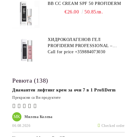
BB CC CREAM SPF 50 PROFIDERM
€26.00
50.85лв.
ХИДРОКОЛАГЕНОВ ГЕЛ
PROFIDERM PROFESSIONAL –
ПРОДУКТ ЗА ДЪЛБОКА
Call for price
+359884073030
ХИДРАТАЦИЯ И АНТИ-ЕЙДЖ
ГРИЖА
Ревюта (138)
Диамантен лифтинг крем за очи 7 в 1 ProfiDerm
Прекрасни са Ви продуктите
МК
Милена Колева
06.08.2026
Checked order