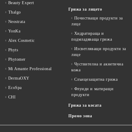
Beauty Expert
Грижа за лицето
Thalgo
Почистващи продукти за
Neostrata
лице
YonKa
Хидратираща и
подмладяваща грижа
Alex Cosmetic
Изсветляващи продукти за
Phyts
лице
Phytomer
Чуствителна и акнетична
Mi Amante Professional
кожа
DermaOXY
Слънцезащитна грижа
EcoSpa
Флуиди и матиращи
продукти
CHI
Грижа за косата
Промо зона