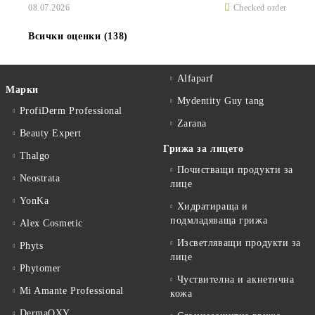
08.07.2026
Checked order
Всички оценки (138)
Alfaparf
Марки
Mydentity Guy tang
ProfiDerm Professional
Zarana
Beauty Expert
Грижа за лицето
Thalgo
Почистващи продукти за
Neostrata
лице
YonKa
Хидратираща и
подмладяваща грижа
Alex Cosmetic
Изсветляващи продукти за
Phyts
лице
Phytomer
Чуствителна и акнетична
Mi Amante Professional
кожа
DermaOXY