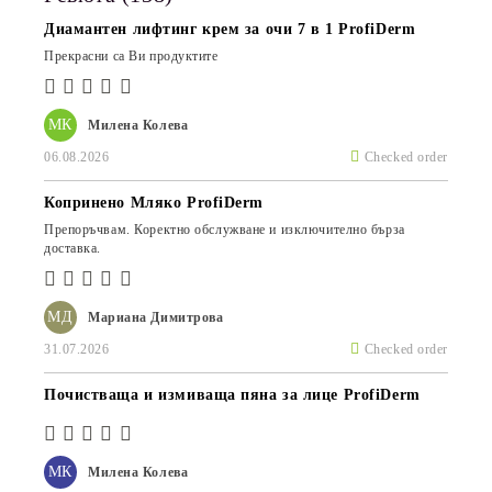
Диамантен лифтинг крем за очи 7 в 1 ProfiDerm
Прекрасни са Ви продуктите
МК
Милена Колева
06.08.2026
Checked order
Копринено Мляко ProfiDerm
Препоръчвам. Коректно обслужване и изключително бърза
доставка.
МД
Мариана Димитрова
31.07.2026
Checked order
Почистваща и измиваща пяна за лице ProfiDerm
МК
Милена Колева