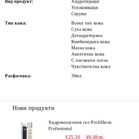
Вид продукт:
Хидратиращи
Успокояващи
Серуми
Тип кожа:
Всеки тип кожа
Суха кожа
Дехидратирана
Комбинирана кожа
Мазна кожа
Акнетична кожа
С пигменти петна
Чувствителна кожа
Разфасовка:
30мл.
Нови продукти
Хидроколагенов гел ProfiDerm
Professional
€25.30
49.48лв.