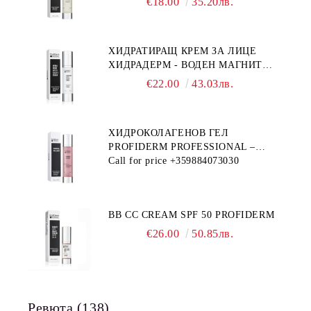
€18.00
35.20лв.
ХИДРАТИРАЩ КРЕМ ЗА ЛИЦЕ
ХИДРАДЕРМ - ВОДЕН МАГНИТ
PROFIDERM
€22.00
43.03лв.
ХИДРОКОЛАГЕНОВ ГЕЛ
PROFIDERM PROFESSIONAL –
ПРОДУКТ ЗА ДЪЛБОКА
Call for price
+359884073030
ХИДРАТАЦИЯ И АНТИ-ЕЙДЖ
ГРИЖА
BB CC CREAM SPF 50 PROFIDERM
€26.00
50.85лв.
Ревюта (138)