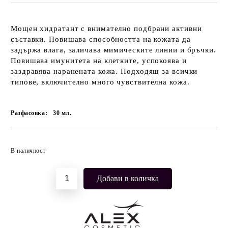
Мощен хидратант с внимателно подбрани активни
съставки. Повишава способността на кожата да
задържа влага, заличава мимическите линии и бръчки.
Повишава имунитета на клетките, успокоява и
заздравява наранената кожа. Подходящ за всички
типове, включително много чувствителна кожа.
Разфасовка:
30
мл.
Добави в желани
В наличност