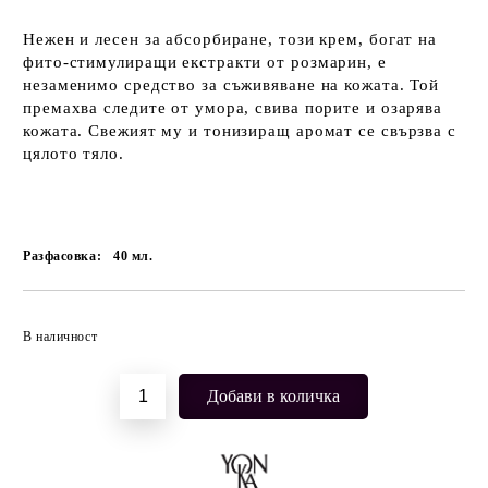
Нежен и лесен за абсорбиране, този крем, богат на
фито-стимулиращи екстракти от розмарин, е
незаменимо средство за съживяване на кожата. Той
премахва следите от умора, свива порите и озарява
кожата. Свежият му и тонизиращ аромат се свързва с
цялото тяло.
Разфасовка:
40
мл.
Добави в желани
В наличност