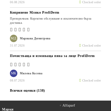
06.08.2026
Checked order
Копринено Мляко ProfiDerm
Препоръчвам. Коректно обслужване и изключително бърза
доставка.
МД
Мариана Димитрова
31.07.2026
Checked order
Почистваща и измиваща пяна за лице ProfiDerm
МК
Милена Колева
08.07.2026
Checked order
Всички оценки (138)
Alfaparf
Марки