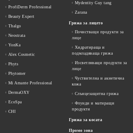
Mydentity Guy tang
ProfiDerm Professional
Zarana
Beauty Expert
Грижа за лицето
Thalgo
Почистващи продукти за
Neostrata
лице
YonKa
Хидратираща и
подмладяваща грижа
Alex Cosmetic
Изсветляващи продукти за
Phyts
лице
Phytomer
Чуствителна и акнетична
Mi Amante Professional
кожа
DermaOXY
Слънцезащитна грижа
EcoSpa
Флуиди и матиращи
продукти
CHI
Грижа за косата
Промо зона