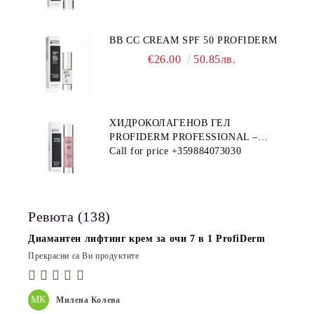
BB CC CREAM SPF 50 PROFIDERM
€26.00
50.85лв.
ХИДРОКОЛАГЕНОВ ГЕЛ
PROFIDERM PROFESSIONAL –
ПРОДУКТ ЗА ДЪЛБОКА
Call for price
+359884073030
ХИДРАТАЦИЯ И АНТИ-ЕЙДЖ
ГРИЖА
Ревюта (138)
Диамантен лифтинг крем за очи 7 в 1 ProfiDerm
Прекрасни са Ви продуктите
МК
Милена Колева