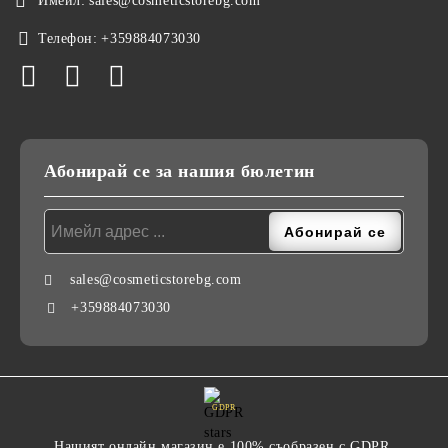
Имейл:
sales@cosmeticstorebg.com
Телефон:
+359884073030
Абонирай се за нашия бюлетин
sales@cosmeticstorebg.com
+359884073030
GDPR
Нашият онлайн магазин е 100% съобразен с GDPR.