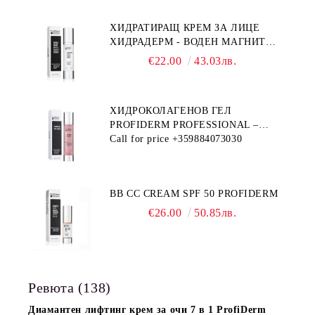
ХИДРАТИРАЩ КРЕМ ЗА ЛИЦЕ
ХИДРАДЕРМ - ВОДЕН МАГНИТ
PROFIDERM
€22.00
43.03лв.
ХИДРОКОЛАГЕНОВ ГЕЛ
PROFIDERM PROFESSIONAL –
ПРОДУКТ ЗА ДЪЛБОКА
Call for price
+359884073030
ХИДРАТАЦИЯ И АНТИ-ЕЙДЖ
ГРИЖА
BB CC CREAM SPF 50 PROFIDERM
€26.00
50.85лв.
Ревюта (138)
Диамантен лифтинг крем за очи 7 в 1 ProfiDerm