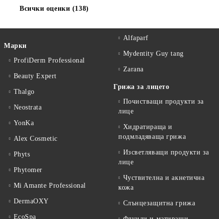
Всички оценки (138)
Alfaparf
Марки
Mydentity Guy tang
ProfiDerm Professional
Zarana
Beauty Expert
Грижа за лицето
Thalgo
Почистващи продукти за
Neostrata
лице
YonKa
Хидратираща и
подмладяваща грижа
Alex Cosmetic
Изсветляващи продукти за
Phyts
лице
Phytomer
Чуствителна и акнетична
Mi Amante Professional
кожа
DermaOXY
Слънцезащитна грижа
EcoSpa
Флуиди и матиращи