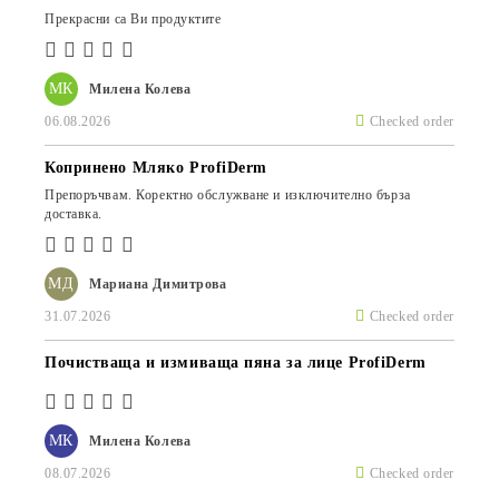
Прекрасни са Ви продуктите
МК
Милена Колева
06.08.2026
Checked order
Копринено Мляко ProfiDerm
Препоръчвам. Коректно обслужване и изключително бърза
доставка.
МД
Мариана Димитрова
31.07.2026
Checked order
Почистваща и измиваща пяна за лице ProfiDerm
МК
Милена Колева
08.07.2026
Checked order