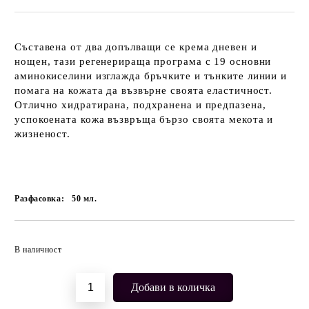
Съставена от два допълващи се крема дневен и
нощен, тази регенерираща програма с 19 основни
аминокиселини изглажда бръчките и тънките линии и
помага на кожата да възвърне своята еластичност.
Отлично хидратирана, подхранена и предпазена,
успокоената кожа възвръща бързо своята мекота и
жизненост.
Разфасовка:
50
мл.
Добави в желани
В наличност