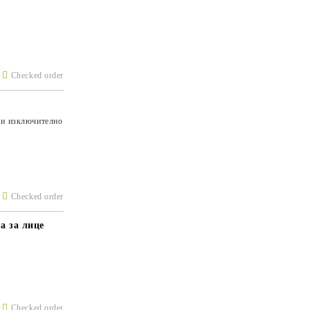
Checked order
 и изключително
Checked order
а за лице
Checked order