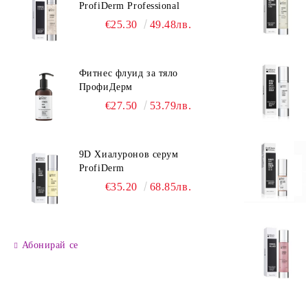
ProfiDerm Professional
€25.30
49.48лв.
Фитнес флуид за тяло
ПрофиДерм
€27.50
53.79лв.
9D Хиалуронов серум
ProfiDerm
€35.20
68.85лв.
Абонирай се