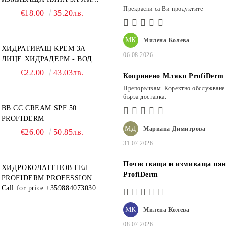
Прекрасни са Ви продуктите
PROFIDERM
€18.00
35.20лв.
МК
Милена Колева
ХИДРАТИРАЩ КРЕМ ЗА
06.08.2026
ЛИЦЕ ХИДРАДЕРМ - ВОДЕН
МАГНИТ PROFIDERM
€22.00
43.03лв.
Копринено Мляко ProfiDerm
Препоръчвам. Коректно обслужване
бърза доставка.
BB CC CREAM SPF 50
PROFIDERM
МД
Мариана Димитрова
€26.00
50.85лв.
31.07.2026
Почистваща и измиваща пян
ХИДРОКОЛАГЕНОВ ГЕЛ
ProfiDerm
PROFIDERM PROFESSIONAL
– ПРОДУКТ ЗА ДЪЛБОКА
Call for price
+359884073030
ХИДРАТАЦИЯ И АНТИ-
ЕЙДЖ ГРИЖА
МК
Милена Колева
08.07.2026