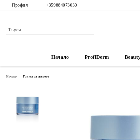
Профил
+359884073030
Начало
ProfiDerm
Beaut
Начало
Грижа за лицето