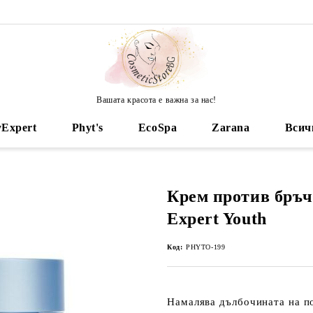
Вашата красота е важна за нас!
yExpert
Phyt's
EcoSpa
Zarana
Всич
Крем против бръч
Expert Youth
Код:
PHYTO-199
Намалява дълбочината на п