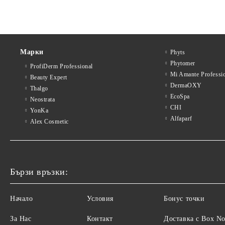
Марки
Phyts
Phytomer
ProfiDerm Professional
Mi Amante Professi
Beauty Expert
DermaOXY
Thalgo
EcoSpa
Neostrata
CHI
YonKa
Alfaparf
Alex Cosmetic
Бързи връзки:
Начало
Условия
Бонус точки
За Нас
Контакт
Доставка с Box N