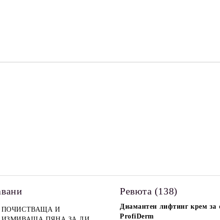
САМО ПОПЪЛНЕТЕ 2 ПОЛЕТА
Съгласен съм с
Политика
Ние ще се свържем с вас в рамки
авани
Ревюта (138)
Диамантен лифтинг крем за о
ПОЧИСТВАЩА И
ProfiDerm
ИЗМИВАЩА ПЯНА ЗА ЛИЦЕ