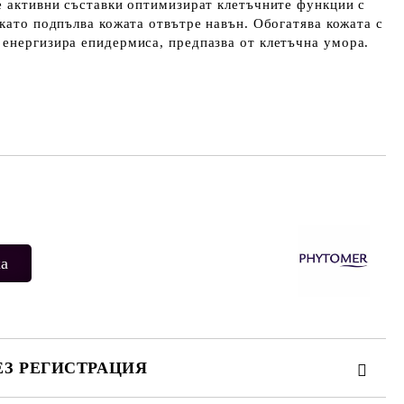
е активни съставки оптимизират клетъчните функции с
 като подпълва кожата отвътре навън. Обогатява кожата с
енергизира епидермиса, предпазва от клетъчна умора.
Добави в желани
ЕЗ РЕГИСТРАЦИЯ