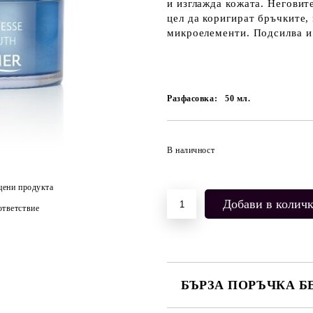
и изглажда кожата. Неговит
цел да коригират бръчките,
микроелементи. Подсилва и 
Разфасовка:
50
мл.
В наличност
цени продукта
тветствие
БЪРЗА ПОРЪЧКА Б