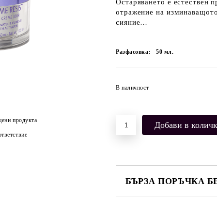
Остаряването е естествен 
отражение на изминаващото 
сияние…
Разфасовка:
50
мл.
В наличност
цени продукта
тветствие
БЪРЗА ПОРЪЧКА Б
САМО ПОПЪЛНЕТЕ 2 ПОЛЕТА