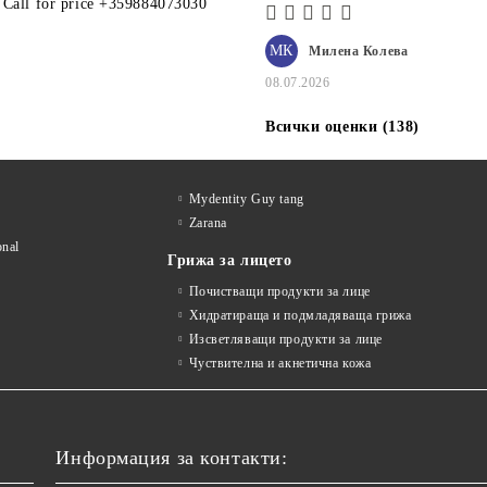
– ПРОДУКТ ЗА ДЪЛБОКА
Call for price
+359884073030
ХИДРАТАЦИЯ И АНТИ-
ЕЙДЖ ГРИЖА
МК
Милена Колева
08.07.2026
Всички оценки (138)
Mydentity Guy tang
Zarana
onal
Грижа за лицето
Почистващи продукти за лице
Хидратираща и подмладяваща грижа
Изсветляващи продукти за лице
Чуствителна и акнетична кожа
Информация за контакти: