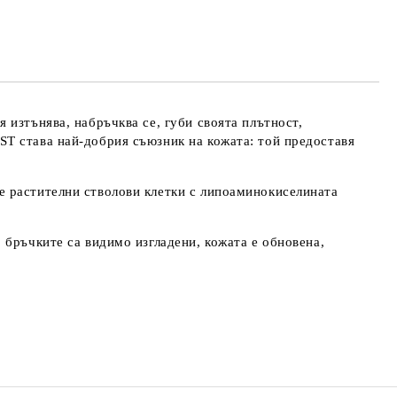
та за лични данни
те на работния ден.
 изтънява, набръчква се, губи своята плътност,
T става най-добрия съюзник на кожата: той предоставя
е растителни стволови клетки с липоаминокиселината
 бръчките са видимо изгладени, кожата е обновена,