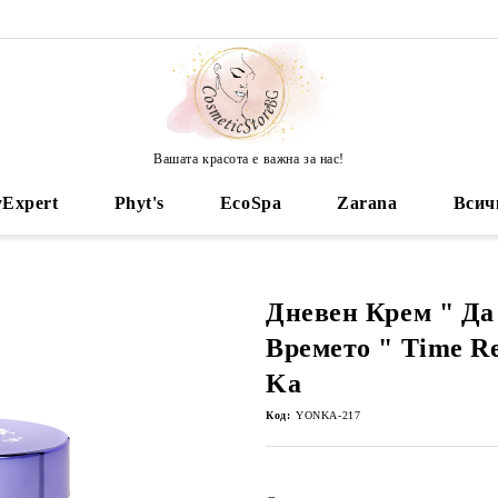
Вашата красота е важна за нас!
yExpert
Phyt's
EcoSpa
Zarana
Всич
Дневен Крем " Да
Времето " Time Re
Ka
Код:
YONKA-217