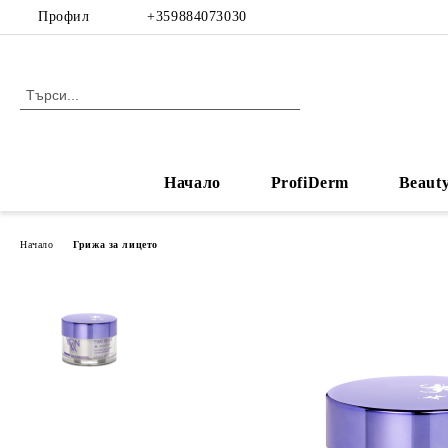
Профил
+359884073030
Начало
ProfiDerm
Beaut
Начало
Грижа за лицето