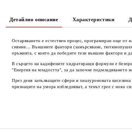
Детайлно описание
Характеристики
Д
Остаряването е естествен процес, програмиран още от н
сияние… Външните фактори (замърсяване, тютюнопушене,
оръжията, с които да победите тези външни фактори и д
В сърцето на кадифените хидратиращи формули е безпре
"Енергия на младостта", за да започне подмладяването н
През деня запълващите сфери и хиалуроновата киселина 
признаците на умора избледняват, а тенът грее с ново си