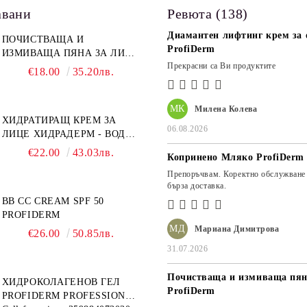
авани
Ревюта (138)
Диамантен лифтинг крем за о
ПОЧИСТВАЩА И
ProfiDerm
ИЗМИВАЩА ПЯНА ЗА ЛИЦЕ
Прекрасни са Ви продуктите
PROFIDERM
€18.00
35.20лв.
МК
Милена Колева
ХИДРАТИРАЩ КРЕМ ЗА
06.08.2026
ЛИЦЕ ХИДРАДЕРМ - ВОДЕН
МАГНИТ PROFIDERM
€22.00
43.03лв.
Копринено Мляко ProfiDerm
Препоръчвам. Коректно обслужване
бърза доставка.
BB CC CREAM SPF 50
PROFIDERM
МД
Мариана Димитрова
€26.00
50.85лв.
31.07.2026
Почистваща и измиваща пян
ХИДРОКОЛАГЕНОВ ГЕЛ
ProfiDerm
PROFIDERM PROFESSIONAL