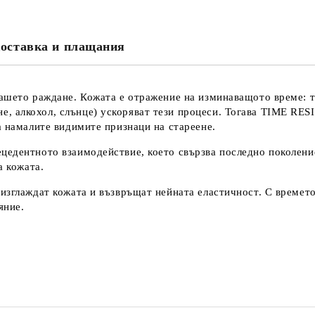
Съгласен съм с
Политика
Ние ще се свържем с вас в рамки
оставка и плащания
ашето раждане. Кожата е отражение на изминаващото време: тя
 алкохол, слънце) ускоряват тези процеси. Тогава TIME RESIS
а намалите видимите признаци на стареене
.
цедентното взаимодействие, което свързва последно поколени
а кожата.
изглаждат кожата и възвръщат нейната еластичност. С времето
яние.