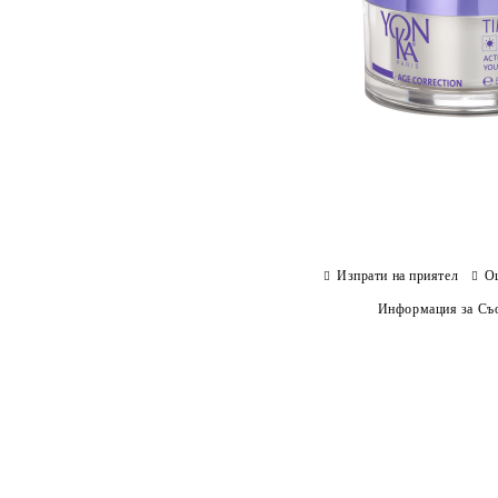
Изпрати на приятел
О
Информация за Съо