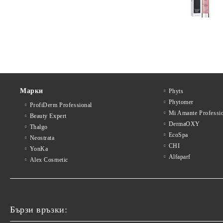
Марки
Phyts
Phytomer
ProfiDerm Professional
Mi Amante Professi
Beauty Expert
DermaOXY
Thalgo
EcoSpa
Neostrata
CHI
YonKa
Alfaparf
Alex Cosmetic
Бързи връзки: