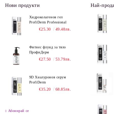
Нови продукти
Най-прод
Хидроколагенов гел
ProfiDerm Professional
€25.30
49.48лв.
Фитнес флуид за тяло
ПрофиДерм
€27.50
53.79лв.
9D Хиалуронов серум
ProfiDerm
€35.20
68.85лв.
Абонирай се