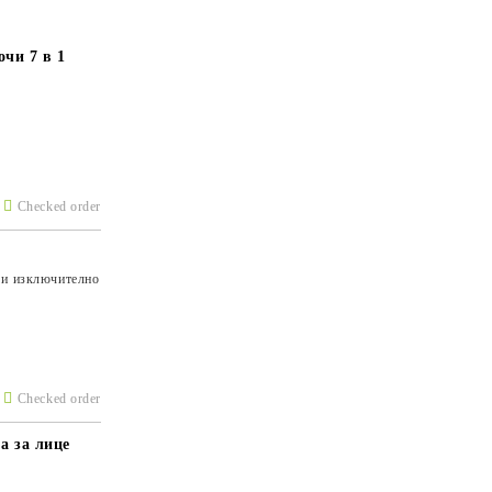
чи 7 в 1
Checked order
 и изключително
Checked order
а за лице