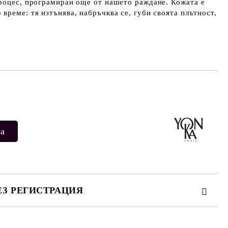
процес, програмиран още от нашето раждане. Кожата е
време: тя изтънява, набръчква се, губи своята плътност,
Добави в желани
ЕЗ РЕГИСТРАЦИЯ