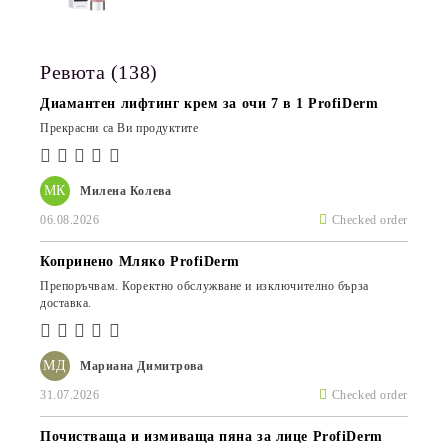
ГРИЖА
Ревюта (138)
Диамантен лифтинг крем за очи 7 в 1 ProfiDerm
Прекрасни са Ви продуктите
МК
Милена Колева
06.08.2026
Checked order
Копринено Мляко ProfiDerm
Препоръчвам. Коректно обслужване и изключително бърза
доставка.
МД
Мариана Димитрова
31.07.2026
Checked order
Почистваща и измиваща пяна за лице ProfiDerm