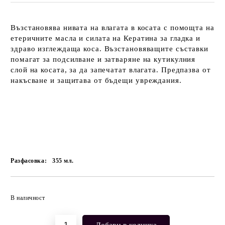
Възстановява нивата на влагата в косата с помощта на
етеричните масла и силата на Кератина за гладка и
здраво изглеждаща коса. Възстановяващите съставки
помагат за подсилване и затваряне на кутикулния
слой на косата, за да запечатат влагата. Предпазва от
накъсване и защитава от бъдещи увреждания.
Разфасовка:
355
мл.
Добави в желани
В наличност