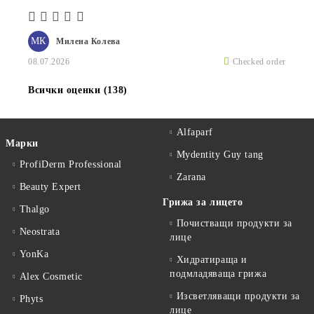
МК
Милена Колева
08.07.2026
Checked order
Всички оценки (138)
Alfaparf
Марки
Mydentity Guy tang
ProfiDerm Professional
Zarana
Beauty Expert
Грижа за лицето
Thalgo
Почистващи продукти за
Neostrata
лице
YonKa
Хидратираща и
подмладяваща грижа
Alex Cosmetic
Изсветляващи продукти за
Phyts
лице