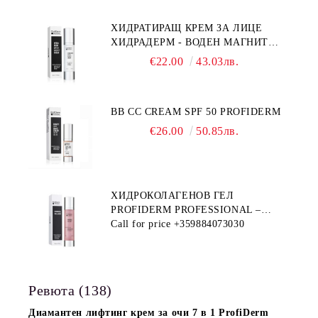
ХИДРАТИРАЩ КРЕМ ЗА ЛИЦЕ
ХИДРАДЕРМ - ВОДЕН МАГНИТ
PROFIDERM
€22.00
43.03лв.
BB CC CREAM SPF 50 PROFIDERM
€26.00
50.85лв.
ХИДРОКОЛАГЕНОВ ГЕЛ
PROFIDERM PROFESSIONAL –
ПРОДУКТ ЗА ДЪЛБОКА
Call for price
+359884073030
ХИДРАТАЦИЯ И АНТИ-ЕЙДЖ
ГРИЖА
Ревюта (138)
Диамантен лифтинг крем за очи 7 в 1 ProfiDerm