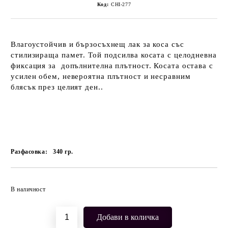
Код:
CHI-277
Влагоустойчив и бързосъхнещ лак за коса със
стилизираща памет. Той подсилва косата с целодневна
фиксация за допълнителна плътност. Косата остава с
усилен обем, невероятна плътност и несравним
блясък през целият ден..
Разфасовка:
340
гр.
Добави в желани
В наличност