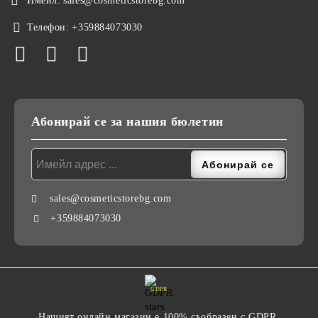
Имейл:
sales@cosmeticstorebg.com
Телефон:
+359884073030
Абонирай се за нашия бюлетин
sales@cosmeticstorebg.com
+359884073030
GDPR
Нашият онлайн магазин е 100% съобразен с GDPR.