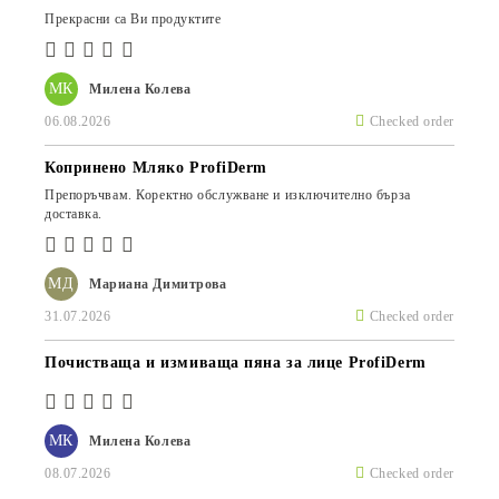
Прекрасни са Ви продуктите
МК
Милена Колева
06.08.2026
Checked order
Копринено Мляко ProfiDerm
Препоръчвам. Коректно обслужване и изключително бърза
доставка.
МД
Мариана Димитрова
31.07.2026
Checked order
Почистваща и измиваща пяна за лице ProfiDerm
МК
Милена Колева
08.07.2026
Checked order