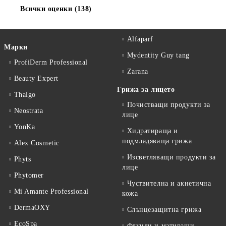
Всички оценки (138)
Alfaparf
Марки
Mydentity Guy tang
ProfiDerm Professional
Zarana
Beauty Expert
Грижа за лицето
Thalgo
Почистващи продукти за
Neostrata
лице
YonKa
Хидратираща и
подмладяваща грижа
Alex Cosmetic
Изсветляващи продукти за
Phyts
лице
Phytomer
Чуствителна и акнетична
Mi Amante Professional
кожа
DermaOXY
Слънцезащитна грижа
EcoSpa
Флуиди и матиращи