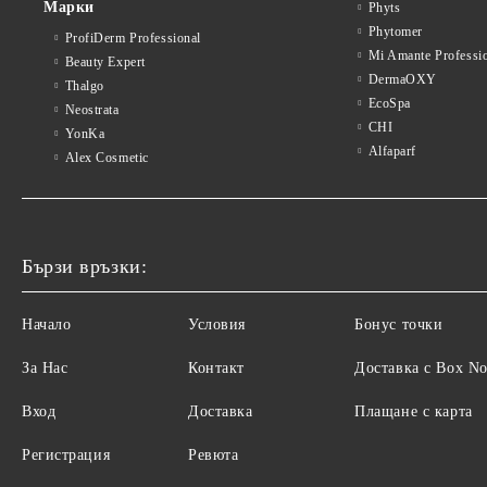
Марки
Phyts
Phytomer
ProfiDerm Professional
Mi Amante Professi
Beauty Expert
DermaOXY
Thalgo
EcoSpa
Neostrata
CHI
YonKa
Alfaparf
Alex Cosmetic
Бързи връзки:
Начало
Условия
Бонус точки
За Нас
Контакт
Доставка с Box N
Вход
Доставка
Плащане с карта
Регистрация
Ревюта