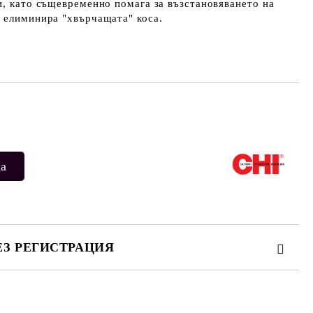
и, като същевременно помага за възстановяването на
 елиминира "хвърчащата" коса.
Добави в желани
ЕЗ РЕГИСТРАЦИЯ