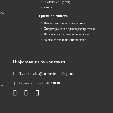
Mydentity Guy tang
Zarana
onal
Грижа за лицето
Почистващи продукти за лице
Хидратираща и подмладяваща грижа
Изсветляващи продукти за лице
Чуствителна и акнетична кожа
Информация за контакти:
Имейл:
sales@cosmeticstorebg.com
Телефон:
+359884073030
ow