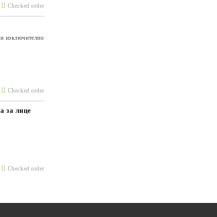
Checked order
 и изключително
Checked order
а за лице
Checked order