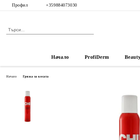
Профил
+359884073030
Начало
ProfiDerm
Beaut
Начало
Грижа за косата