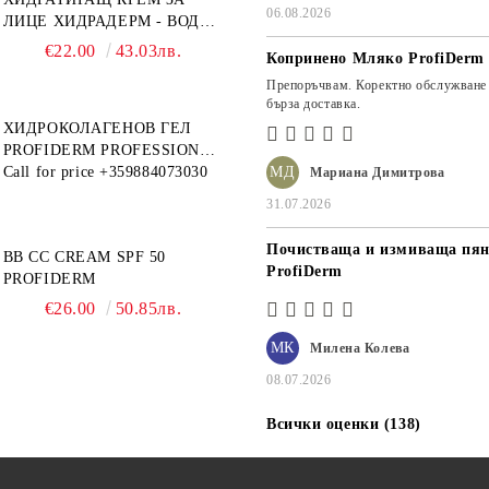
06.08.2026
ЛИЦЕ ХИДРАДЕРМ - ВОДЕН
МАГНИТ PROFIDERM
€22.00
43.03лв.
Копринено Мляко ProfiDerm
Препоръчвам. Коректно обслужване
бърза доставка.
ХИДРОКОЛАГЕНОВ ГЕЛ
PROFIDERM PROFESSIONAL
– ПРОДУКТ ЗА ДЪЛБОКА
Call for price
+359884073030
МД
Мариана Димитрова
ХИДРАТАЦИЯ И АНТИ-
31.07.2026
ЕЙДЖ ГРИЖА
Почистваща и измиваща пян
BB CC CREAM SPF 50
ProfiDerm
PROFIDERM
€26.00
50.85лв.
МК
Милена Колева
08.07.2026
Всички оценки (138)