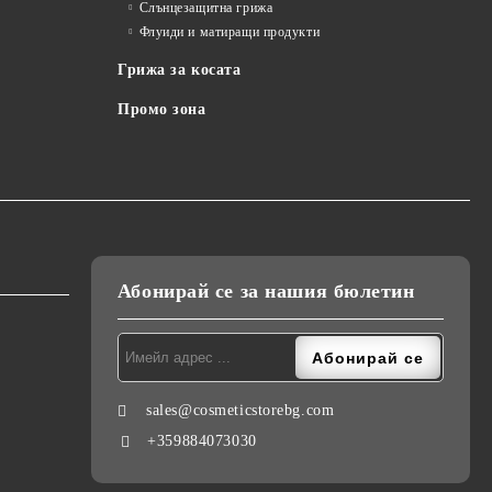
Слънцезащитна грижа
Флуиди и матиращи продукти
Грижа за косата
Промо зона
Абонирай се за нашия бюлетин
sales@cosmeticstorebg.com
+359884073030