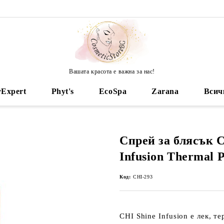
Вашата красота е важна за нас!
yExpert
Phyt's
EcoSpa
Zarana
Всич
Спрей за блясък C
Infusion Thermal P
Код:
CHI-293
CHI Shine Infusion е лек, т