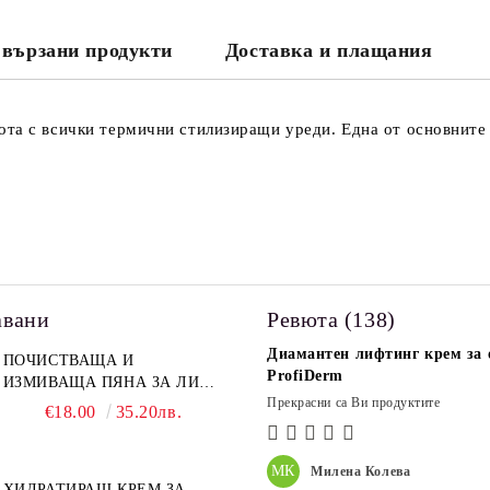
Съгласен съм с
Политика
Ние ще се свържем с вас в рамки
вързани продукти
Доставка и плащания
та с всички термични стилизиращи уреди. Една от основните 
авани
Ревюта (138)
Диамантен лифтинг крем за о
ПОЧИСТВАЩА И
ProfiDerm
ИЗМИВАЩА ПЯНА ЗА ЛИЦЕ
Прекрасни са Ви продуктите
PROFIDERM
€18.00
35.20лв.
МК
Милена Колева
ХИДРАТИРАЩ КРЕМ ЗА