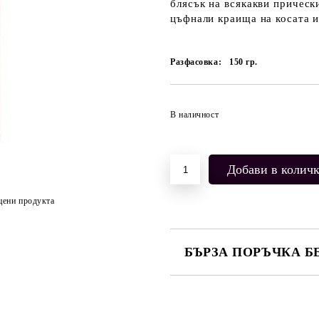
блясък на всякакви прическ
цъфнали краища на косата и
Разфасовка:
150
гр.
В наличност
цени продукта
БЪРЗА ПОРЪЧКА Б
САМО ПОПЪЛНЕТЕ 2 ПОЛЕТА