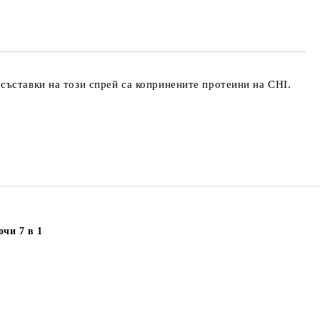
та за лични данни
те на работния ден.
съставки на този спрей са копринените протеини на CHI.
чи 7 в 1