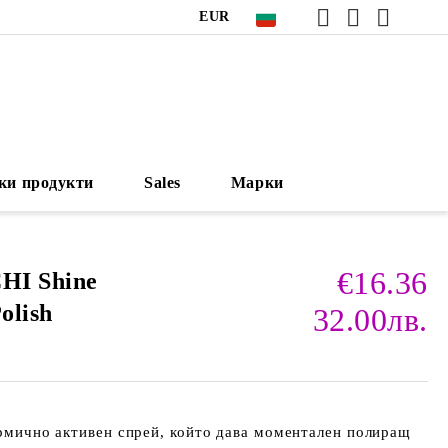
EUR
ки продукти
Sales
Марки
€16.36
HI Shine
olish
32.00лв.
ермично активен спрей, който дава моментален полиращ