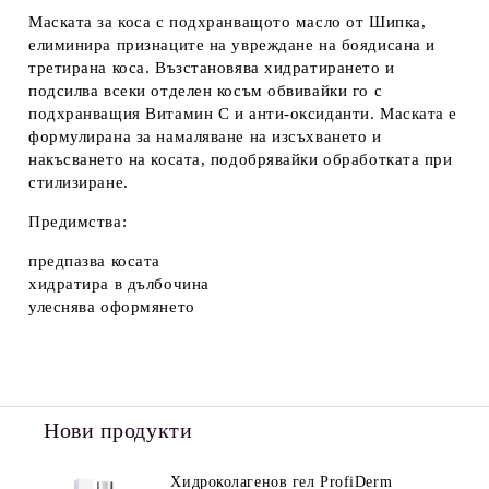
Маската за коса с подхранващото масло от Шипка,
елиминира признаците на увреждане на боядисана и
третирана коса. Възстановява хидратирането и
подсилва всеки отделен косъм обвивайки го с
подхранващия Витамин С и анти-оксиданти. Маската е
формулирана за намаляване на изсъхването и
накъсването на косата, подобрявайки обработката при
стилизиране.
Предимства:
предпазва косата
хидратира в дълбочина
улеснява оформянето
Нови продукти
Хидроколагенов гел ProfiDerm