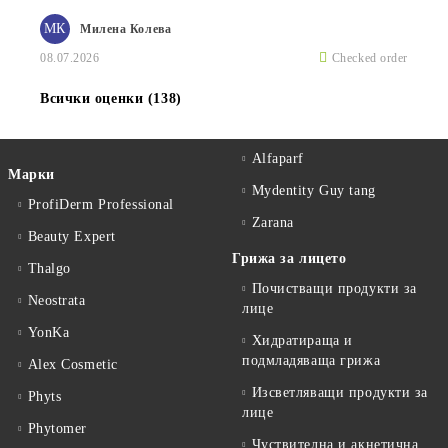
МК
Милена Колева
08.07.2026
Checked order
Всички оценки (138)
Alfaparf
Марки
Mydentity Guy tang
ProfiDerm Professional
Zarana
Beauty Expert
Грижа за лицето
Thalgo
Почистващи продукти за
Neostrata
лице
YonKa
Хидратираща и
подмладяваща грижа
Alex Cosmetic
Изсветляващи продукти за
Phyts
лице
Phytomer
Чуствителна и акнетична