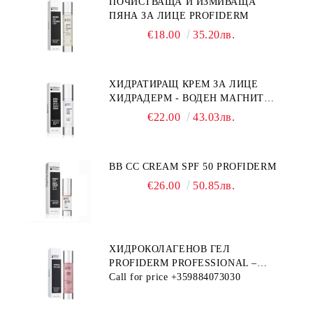
ПОЧИСТВАЩА И ИЗМИВАЩА
ПЯНА ЗА ЛИЦЕ PROFIDERM
€18.00
35.20лв.
ХИДРАТИРАЩ КРЕМ ЗА ЛИЦЕ
ХИДРАДЕРМ - ВОДЕН МАГНИТ
PROFIDERM
€22.00
43.03лв.
BB CC CREAM SPF 50 PROFIDERM
€26.00
50.85лв.
ХИДРОКОЛАГЕНОВ ГЕЛ
PROFIDERM PROFESSIONAL –
ПРОДУКТ ЗА ДЪЛБОКА
Call for price
+359884073030
ХИДРАТАЦИЯ И АНТИ-ЕЙДЖ
ГРИЖА