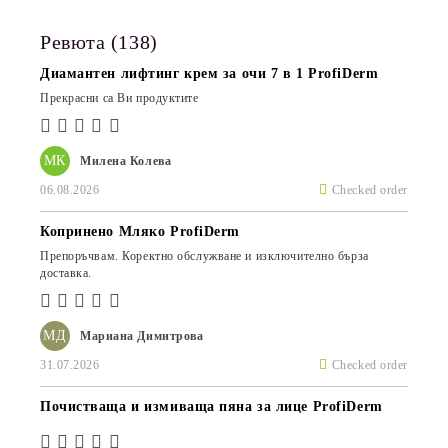
Ревюта (138)
Диамантен лифтинг крем за очи 7 в 1 ProfiDerm
Прекрасни са Ви продуктите
МК
Милена Колева
06.08.2026
Checked order
Копринено Мляко ProfiDerm
Препоръчвам. Коректно обслужване и изключително бърза
доставка.
МД
Мариана Димитрова
31.07.2026
Checked order
Почистваща и измиваща пяна за лице ProfiDerm