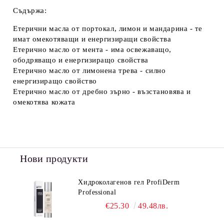
Съдържа:
Етерични масла от портокал, лимон и мандарина - те
имат омекотяващи и енергизиращи свойства
Етерично масло от мента - има освежаващо,
ободряващо и енергизиращо свойства
Етерично масло от лимонена трева - силно
енергизиращо свойство
Етерично масло от дребно зърно - възстановява и
омекотява кожата
Нови продукти
Хидроколагенов гел ProfiDerm
Professional
€25.30
49.48лв.