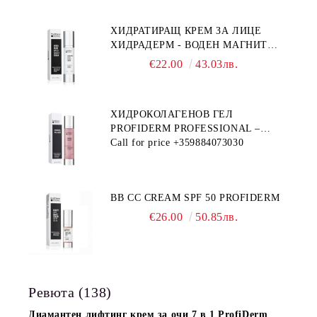
ХИДРАТИРАЩ КРЕМ ЗА ЛИЦЕ
ХИДРАДЕРМ - ВОДЕН МАГНИТ
PROFIDERM
€22.00
43.03лв.
ХИДРОКОЛАГЕНОВ ГЕЛ
PROFIDERM PROFESSIONAL –
ПРОДУКТ ЗА ДЪЛБОКА
Call for price
+359884073030
ХИДРАТАЦИЯ И АНТИ-ЕЙДЖ
ГРИЖА
BB CC CREAM SPF 50 PROFIDERM
€26.00
50.85лв.
Ревюта (138)
Диамантен лифтинг крем за очи 7 в 1 ProfiDerm