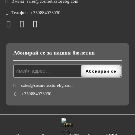
Имейл:
sales@cosmeticstorebg.com
Телефон:
+359884073030
Абонирай се за нашия бюлетин
sales@cosmeticstorebg.com
+359884073030
GDPR