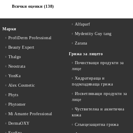
Всички оценки (138)
Alfaparf
Марки
Mydentity Guy tang
ProfiDerm Professional
Zarana
Beauty Expert
Грижа за лицето
Thalgo
Почистващи продукти за
Neostrata
лице
YonKa
Хидратираща и
подмладяваща грижа
Alex Cosmetic
Изсветляващи продукти за
Phyts
лице
Phytomer
Чуствителна и акнетична
Mi Amante Professional
кожа
DermaOXY
Слънцезащитна грижа
EcoSpa