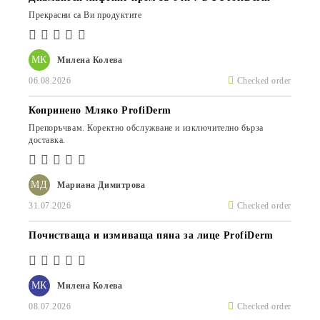
Прекрасни са Ви продуктите
МК
Милена Колева
06.08.2026
Checked order
Копринено Мляко ProfiDerm
Препоръчвам. Коректно обслужване и изключително бърза
доставка.
МД
Мариана Димитрова
31.07.2026
Checked order
Почистваща и измиваща пяна за лице ProfiDerm
МК
Милена Колева
08.07.2026
Checked order