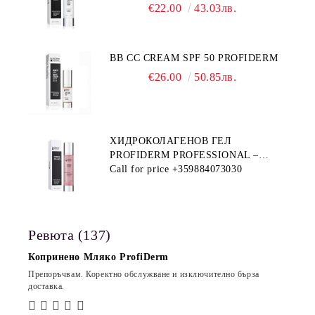
PROFIDERM
€22.00
43.03лв.
BB CC CREAM SPF 50 PROFIDERM
€26.00
50.85лв.
ХИДРОКОЛАГЕНОВ ГЕЛ
PROFIDERM PROFESSIONAL –
ПРОДУКТ ЗА ДЪЛБОКА
Call for price
+359884073030
ХИДРАТАЦИЯ И АНТИ-ЕЙДЖ
ГРИЖА
Ревюта (137)
Копринено Мляко ProfiDerm
Препоръчвам. Коректно обслужване и изключително бърза
доставка.