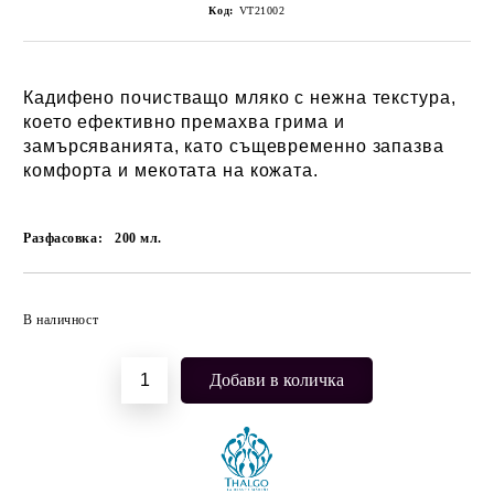
Код:
VT21002
Кадифено почистващо мляко с нежна текстура,
което ефективно премахва грима и
замърсяванията, като същевременно запазва
комфорта и мекотата на кожата.
Разфасовка:
200
мл.
Добави в желани
В наличност