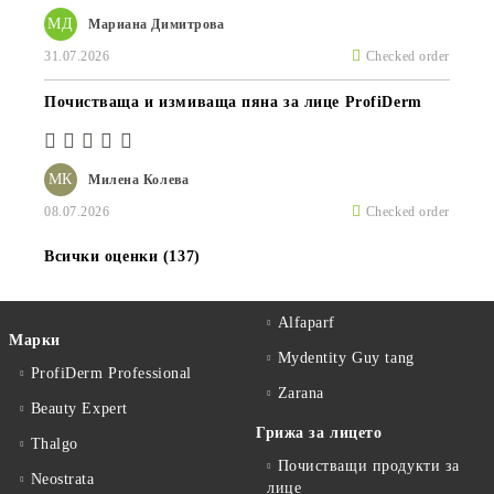
МД
Мариана Димитрова
31.07.2026
Checked order
Почистваща и измиваща пяна за лице ProfiDerm
МК
Милена Колева
08.07.2026
Checked order
Всички оценки (137)
Alfaparf
Марки
Mydentity Guy tang
ProfiDerm Professional
Zarana
Beauty Expert
Грижа за лицето
Thalgo
Почистващи продукти за
Neostrata
лице