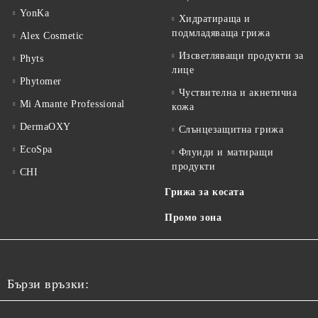
YonKa
Хидратираща и
подмладяваща грижа
Alex Cosmetic
Изсветляващи продукти за
Phyts
лице
Phytomer
Чуствителна и акнетична
Mi Amante Professional
кожа
DermaOXY
Слънцезащитна грижа
EcoSpa
Флуиди и матиращи
продукти
CHI
Грижа за косата
Промо зона
Бързи връзки: