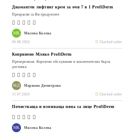
Диамантен лифтинг крем за очи 7 в 1 ProfiDerm
Прекрасни са Ви продуктите
МК
Милена Колева
06.08.2026
Checked order
Копринено Мляко ProfiDerm
Препоръчвам. Коректно обслужване и изключително бърза
доставка.
МД
Мариана Димитрова
31.07.2026
Checked order
Почистваща и измиваща пяна за лице ProfiDerm
МК
Милена Колева