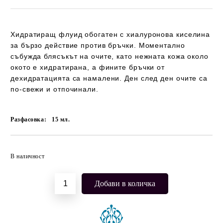
Хидратиращ флуид обогатен с хиалуронова киселина
за бързо действие против бръчки. Моментално
събужда блясъкът на очите, като нежната кожа около
окото е хидратирана, a фините бръчки от
дехидратацията са намалени. Ден след ден очите са
по-свежи и отпочинали.
Разфасовка:
15
мл.
Добави в желани
В наличност