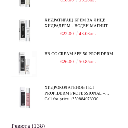
ХИДРАТИРАЩ КРЕМ ЗА ЛИЦЕ
ХИДРАДЕРМ - ВОДЕН МАГНИТ
PROFIDERM
€22.00
43.03лв.
BB CC CREAM SPF 50 PROFIDERM
€26.00
50.85лв.
ХИДРОКОЛАГЕНОВ ГЕЛ
PROFIDERM PROFESSIONAL –
ПРОДУКТ ЗА ДЪЛБОКА
Call for price
+359884073030
ХИДРАТАЦИЯ И АНТИ-ЕЙДЖ
ГРИЖА
Ревюта (138)