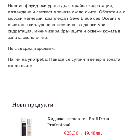
Нежния флуид осигурява дълготрайна хидратация,
изглаждане и свежест в зоната около очите. Обогатен е с
морски магнезий, комплексът Seve Bleue des Oceans е
съчетан с хиалуронова киселина, за да осигури
хидратация, минимизира бръчиците и освежи кожата в
зоната около очите.
Не съдържа парфюми.
Начин на употреба: Нанася се сутрин и вечер в зоната
около очите.
Нови продукти
Хидроколагенов гел ProfiDerm
Professional
€25.30
49.48лв.