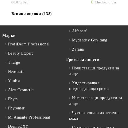
08.07.2026
Checked order
Всички оценки (138)
Alfaparf
Марки
Mydentity Guy tang
ProfiDerm Professional
Zarana
Beauty Expert
Грижа за лицето
Thalgo
Почистващи продукти за
Neostrata
лице
YonKa
Хидратираща и
подмладяваща грижа
Alex Cosmetic
Изсветляващи продукти за
Phyts
лице
Phytomer
Чуствителна и акнетична
Mi Amante Professional
кожа
DermaOXY
Слънцезащитна грижа