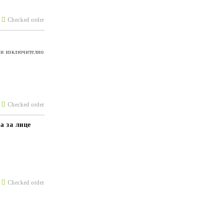
Checked order
 и изключително
Checked order
а за лице
Checked order