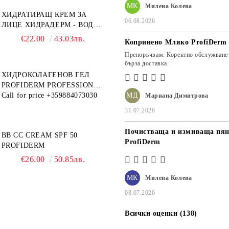
МК
Милена Колева
ХИДРАТИРАЩ КРЕМ ЗА
06.08.2026
ЛИЦЕ ХИДРАДЕРМ - ВОДЕН
МАГНИТ PROFIDERM
€22.00
43.03лв.
Копринено Мляко ProfiDerm
Препоръчвам. Коректно обслужване
бърза доставка.
ХИДРОКОЛАГЕНОВ ГЕЛ
PROFIDERM PROFESSIONAL
– ПРОДУКТ ЗА ДЪЛБОКА
Call for price
+359884073030
МД
Мариана Димитрова
ХИДРАТАЦИЯ И АНТИ-
31.07.2026
ЕЙДЖ ГРИЖА
Почистваща и измиваща пян
BB CC CREAM SPF 50
ProfiDerm
PROFIDERM
€26.00
50.85лв.
МК
Милена Колева
08.07.2026
Всички оценки (138)