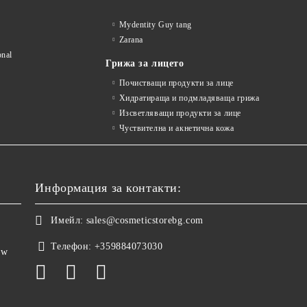
Mydentity Guy tang
Zarana
onal
Грижа за лицето
Почистващи продукти за лице
Хидратираща и подмладяваща грижа
Изсветляващи продукти за лице
Чуствителна и акнетична кожа
Информация за контакти:
Имейл:
sales@cosmeticstorebg.com
Телефон:
+359884073030
ow