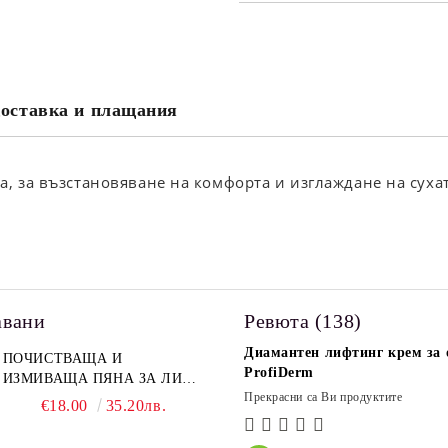
САМО ПОПЪЛНЕТЕ 2 ПОЛЕТА
Съгласен съм с
Политика
Ние ще се свържем с вас в рамки
оставка и плащания
а, за възстановяване на комфорта и изглаждане на суха
авани
Ревюта (138)
Диамантен лифтинг крем за о
ПОЧИСТВАЩА И
ProfiDerm
ИЗМИВАЩА ПЯНА ЗА ЛИЦЕ
Прекрасни са Ви продуктите
PROFIDERM
€18.00
35.20лв.