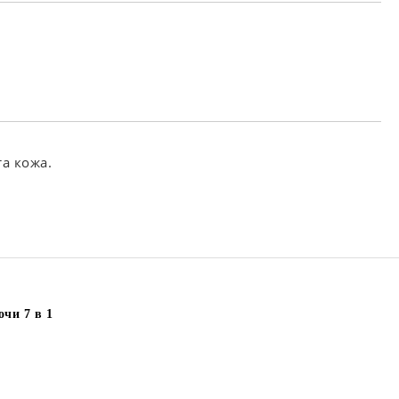
та за лични данни
те на работния ден.
та кожа.
чи 7 в 1