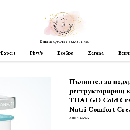
Вашата красота е важна за нас!
yExpert
Phyt's
EcoSpa
Zarana
Всич
Пълнител за подх
реструкториращ к
THALGO Cold Cr
Nutri Comfort Cr
Код:
VT22032