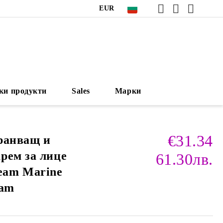
EUR
ки продукти
Sales
Марки
€31.34
ранващ и
рем за лице
61.30лв.
eam Marine
eam