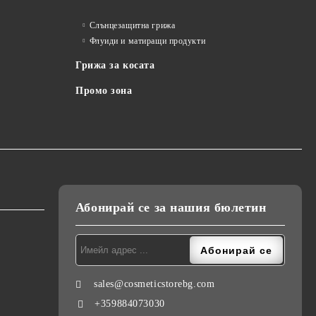
Слънцезащитна грижа
Флуиди и матиращи продукти
Грижа за косата
Промо зона
Абонирай се за нашия бюлетин
sales@cosmeticstorebg.com
+359884073030