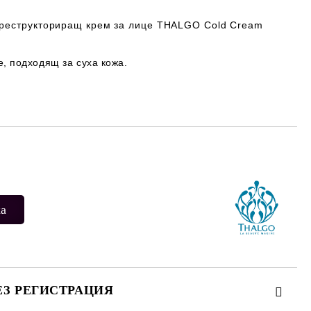
 реструкториращ крем за лице THALGO Cold Cream
, подходящ за суха кожа.
Добави в желани
ЕЗ РЕГИСТРАЦИЯ