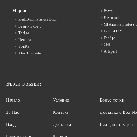
Марки
Phyts
Phytomer
ProfiDerm Professional
Mi Amante Professi
Beauty Expert
DermaOXY
Thalgo
EcoSpa
Neostrata
CHI
YonKa
Alfaparf
Alex Cosmetic
Бързи връзки:
Начало
Условия
Бонус точки
За Нас
Контакт
Доставка с Box N
Вход
Доставка
Плащане с карта
Регистрация
Ревюта