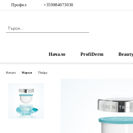
Профил
+359884073030
Начало
ProfiDerm
Beaut
Начало
Марки
Thalgo