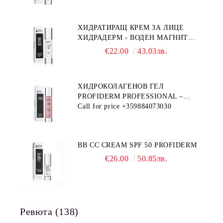
ХИДРАТИРАЩ КРЕМ ЗА ЛИЦЕ
ХИДРАДЕРМ - ВОДЕН МАГНИТ
PROFIDERM
€22.00
43.03лв.
ХИДРОКОЛАГЕНОВ ГЕЛ
PROFIDERM PROFESSIONAL –
ПРОДУКТ ЗА ДЪЛБОКА
Call for price
+359884073030
ХИДРАТАЦИЯ И АНТИ-ЕЙДЖ
ГРИЖА
BB CC CREAM SPF 50 PROFIDERM
€26.00
50.85лв.
Ревюта (138)