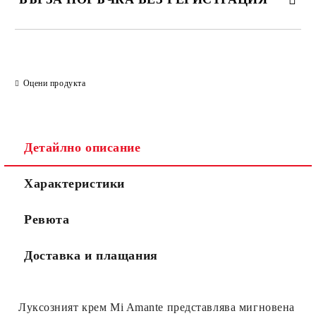
САМО ПОПЪЛНЕТЕ 2 ПОЛЕТА
Оцени продукта
Съгласен съм с
Политиката за лични данни
Ние ще се свържем с вас в рамките на работния ден.
Детайлно описание
Характеристики
Ревюта
Доставка и плащания
Луксозният крем Mi Amante представлява мигновена