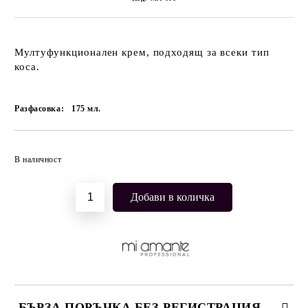
Мултуфункционален крем, подходящ за всеки тип
коса.
Разфасовка:
175
мл.
Добави в желани
В наличност
БЪРЗА ПОРЪЧКА БЕЗ РЕГИСТРАЦИЯ