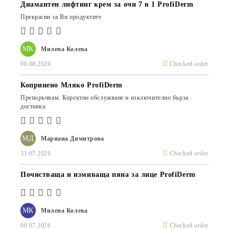
Диамантен лифтинг крем за очи 7 в 1 ProfiDerm
Прекрасни са Ви продуктите
МК
Милена Колева
06.08.2026
Checked order
Копринено Мляко ProfiDerm
Препоръчвам. Коректно обслужване и изключително бърза
доставка.
МД
Мариана Димитрова
31.07.2026
Checked order
Почистваща и измиваща пяна за лице ProfiDerm
МК
Милена Колева
08.07.2026
Checked order