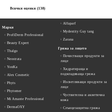
Всички оценки (138)
Alfaparf
Марки
Mydentity Guy tang
ProfiDerm Professional
Zarana
Beauty Expert
Грижа за лицето
Thalgo
Почистващи продукти за
Neostrata
лице
YonKa
Хидратираща и
подмладяваща грижа
Alex Cosmetic
Изсветляващи продукти за
Phyts
лице
Phytomer
Чуствителна и акнетична
Mi Amante Professional
кожа
DermaOXY
Слънцезащитна грижа