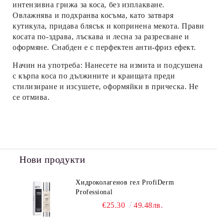
интензивна грижа за коса, без изплакване.
Овлажнява и подхранва косъма, като затваря
кутикула, придава блясък и копринена мекота. Прави
косата по-здрава, лъскава и лесна за разресване и
оформяне. Снабден е с перфектен анти-фриз ефект.
Начин на употреба: Нанесете на измита и подсушена
с кърпа коса по дължините и краищата преди
стилизиране и изсушете, оформяйки в прическа. Не
се отмива.
Нови продукти
Хидроколагенов гел ProfiDerm
Professional
€25.30
49.48лв.