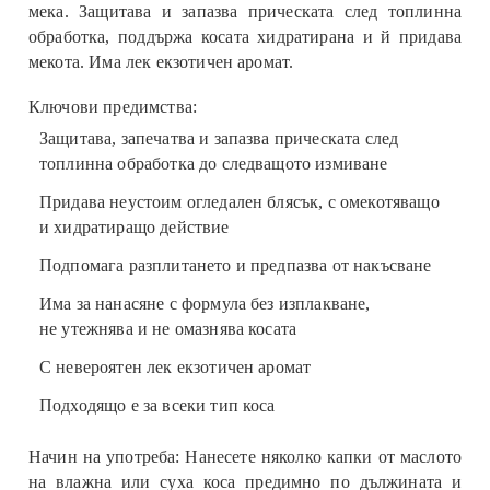
мека. Защитава и запазва прическата след топлинна
обработка, поддържа косата хидратирана и й придава
мекота. Има лек екзотичен аромат.
Ключови предимства:
Защитава, запечатва и запазва прическата след
топлинна обработка до следващото измиване
Придава неустоим огледален блясък, с омекотяващо
и хидратиращо действие
Подпомага разплитането и предпазва от накъсване
Има за нанасяне с формула без изплакване,
не утежнява и не омазнява косата
С невероятен лек екзотичен аромат
Подходящо е за всеки тип коса
Начин на употреба:
Нанесете няколко капки от маслото
на влажна или суха коса предимно по дължината и