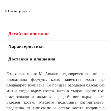
Оцени продукта
Съгласен съм с
Политиката за лични данни
Ние ще се свържем с вас в рамките на работния ден.
Детайлно описание
Характеристики
Доставка и плащания
Озаряващо масло Mi Amante е едновременно с лека и
иновативна формула, която запечатва косата до
следващото измиване. То придава огледален блясък без
мазни следи върху косата, като в същото време има
омекотяващо и овлажняващо действие върху всеки
отделен косъм. Маслото подпомага разплитането,
предпазва от накъсване и оставя косата копринено