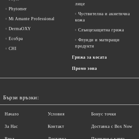
лице
Phytomer
Чуствителна и акнетична
Mi Amante Professional
кожа
DermaOXY
Слънцезащитна грижа
EcoSpa
Флуиди и матиращи
продукти
CHI
Грижа за косата
Промо зона
Бързи връзки:
Начало
Условия
Бонус точки
За Нас
Контакт
Доставка с Box Now
Вход
Доставка
Плащане с карта