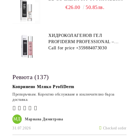
€26.00
50.85лв.
ХИДРОКОЛАГЕНОВ ГЕЛ
PROFIDERM PROFESSIONAL –
ПРОДУКТ ЗА ДЪЛБОКА
Call for price
+359884073030
ХИДРАТАЦИЯ И АНТИ-ЕЙДЖ
ГРИЖА
Ревюта (137)
Копринено Мляко ProfiDerm
Препоръчвам. Коректно обслужване и изключително бърза
доставка.
МД
Мариана Димитрова
31.07.2026
Checked order