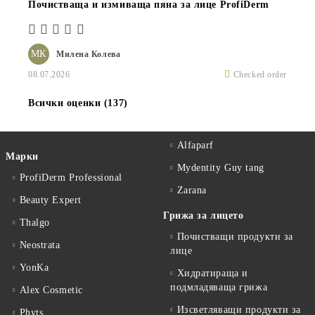
Почистваща и измиваща пяна за лице ProfiDerm
МК
Милена Колева
08.07.2026
Checked order
Всички оценки (137)
Alfaparf
Марки
Mydentity Guy tang
ProfiDerm Professional
Zarana
Beauty Expert
Грижа за лицето
Thalgo
Почистващи продукти за
Neostrata
лице
YonKa
Хидратираща и
подмладяваща грижа
Alex Cosmetic
Изсветляващи продукти за
Phyts