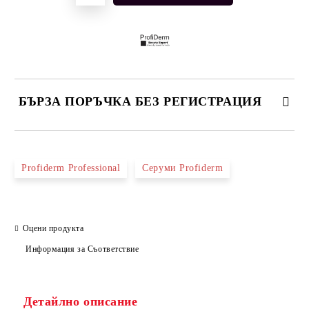
БЪРЗА ПОРЪЧКА БЕЗ РЕГИСТРАЦИЯ
САМО ПОПЪЛНЕТЕ 2 ПОЛЕТА
Profiderm Professional
Серуми Profiderm
Съгласен съм с
Политиката за лични данни
Оцени продукта
Ние ще се свържем с вас в рамките на работния ден.
Информация за Съответствие
Детайлно описание