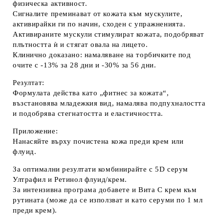
физическа активност.
Сигналите преминават от кожата към мускулите,
активирайки ги по начин, сходен с упражненията.
Активираните мускули стимулират кожата, подобряват
плътността ѝ и стягат овала на лицето.
Клинично доказано: намаляване на торбичките под
очите с
-13% за 28 дни
и
-30% за 56 дни
.
Резултат:
Формулата действа като
„фитнес за кожата“
,
възстановява младежкия вид, намалява подпухналостта
и подобрява стегнатостта и еластичността.
Приложение:
Нанасяйте върху почистена кожа
преди крем или
флуид
.
За оптимални резултати комбинирайте с
5D серум
Ултрафил
и
Ретинол флуид/крем
.
За интензивна програма добавете и
Вита С крем
към
рутината (може да се използват и като серуми по 1 мл
преди крем).