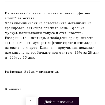
Иновативна биотехнологична съставка с „фитнес
ефект“ за кожата.
Чрез биомимикрия на естествените механизми на
тренировка, активира връзката
кожа – фасция –
мускул
, повишавайки тонуса и стегнатостта.
Екзеркините – пептиди, освободени при физическа
активност – стимулират лифтинг ефект и изглаждане
на овала на лицето. Клинични проучвания показват
намаляване на торбичките под очите с
-13% за 28 дни
и
-30% за 56 дни
.
Разфасовка:
5 х 5мл. + апликатор
мл.
Добави в желани
В наличност