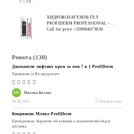
ХИДРОКОЛАГЕНОВ ГЕЛ
PROFIDERM PROFESSIONAL –
ПРОДУКТ ЗА ДЪЛБОКА
Call for price
+359884073030
ХИДРАТАЦИЯ И АНТИ-ЕЙДЖ
ГРИЖА
Ревюта (138)
Диамантен лифтинг крем за очи 7 в 1 ProfiDerm
Прекрасни са Ви продуктите
МК
Милена Колева
06.08.2026
Checked order
Копринено Мляко ProfiDerm
Препоръчвам. Коректно обслужване и изключително бърза
доставка.