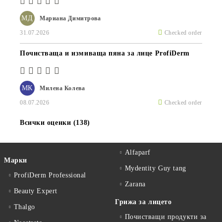
МД
Мариана Димитрова
31.07.2026
Checked order
Почистваща и измиваща пяна за лице ProfiDerm
МК
Милена Колева
08.07.2026
Checked order
Всички оценки (138)
Alfaparf
Марки
Mydentity Guy tang
ProfiDerm Professional
Zarana
Beauty Expert
Грижа за лицето
Thalgo
Почистващи продукти за