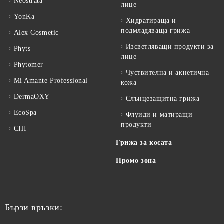
Neostrata
лице
YonKa
Хидратираща и
подмладяваща грижа
Alex Cosmetic
Изсветляващи продукти за
Phyts
лице
Phytomer
Чуствителна и акнетична
Mi Amante Professional
кожа
DermaOXY
Слънцезащитна грижа
EcoSpa
Флуиди и матиращи
продукти
CHI
Грижа за косата
Промо зона
Бързи връзки: