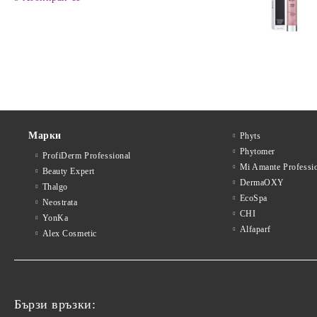
Марки
Phyts
Phytomer
ProfiDerm Professional
Mi Amante Professi
Beauty Expert
DermaOXY
Thalgo
EcoSpa
Neostrata
CHI
YonKa
Alfaparf
Alex Cosmetic
Бързи връзки: