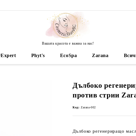
Вашата красота е важна за нас!
yExpert
Phyt's
EcoSpa
Zarana
Всич
Дълбоко регенери
против стрии Zar
Код:
Zarana-002
Дълбоко регенериращо мас