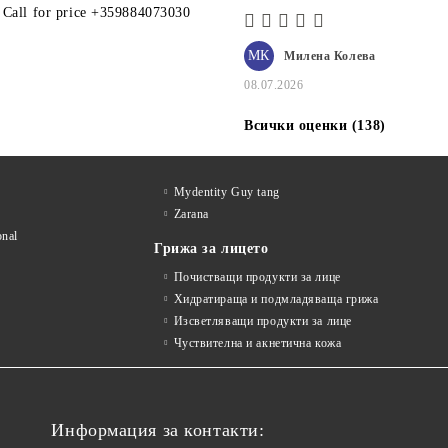
– ПРОДУКТ ЗА ДЪЛБОКА
Call for price
+359884073030
ХИДРАТАЦИЯ И АНТИ-
ЕЙДЖ ГРИЖА
МК
Милена Колева
08.07.2026
Всички оценки (138)
Mydentity Guy tang
Zarana
onal
Грижа за лицето
Почистващи продукти за лице
Хидратираща и подмладяваща грижа
Изсветляващи продукти за лице
Чуствителна и акнетична кожа
Информация за контакти: