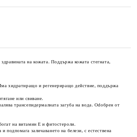
та за лични данни
те на работния ден.
и здравината на кожата
. Поддържа кожата стегната,
 Има
хидратиращо и регенериращо действие
, поддържа
зтягане или свиване.
малява трансепидермалната загуба на вода. Odобрен от
богат на витамин Е и фитостероли.
а и подпомага заличаването на белези
, с естествена