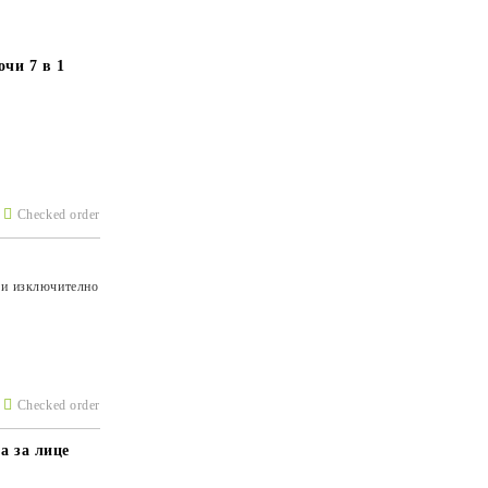
чи 7 в 1
Checked order
 и изключително
Checked order
а за лице