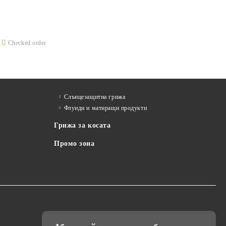
Checked order
Слънцезащитна грижа
Флуиди и матиращи продукти
Грижа за косата
Промо зона