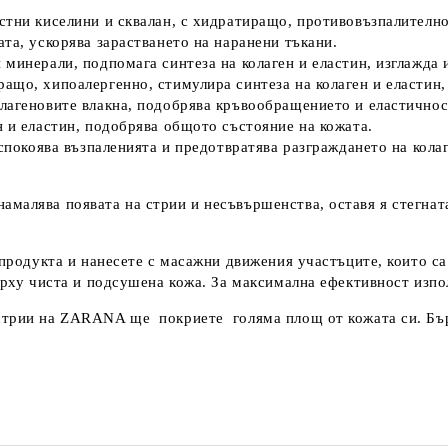
стни киселини и сквалан, с
хидратиращо, противовъзпалително
та, ускорява зарастването на наранени тъкани.
 минерали, подпомага синтеза на колаген и еластин, изглажда 
що, хипоалергенно, стимулира синтеза на колаген и еластин, 
лагеновите влакна, подобрява кръвообращението и еластичнос
н и еластин, подобрява общото състояние на кожата.
спокоява възпаленията и предотвратява разграждането на кола
намалява появата на стрии и несъвършенства
, оставя я стегна
 продукта и нанесете с масажни движения участъците, които са
ърху чиста и подсушена кожа. За максимална ефективност изпол
стрии на ZARANA ще покриете голяма площ от кожата си. Бърз