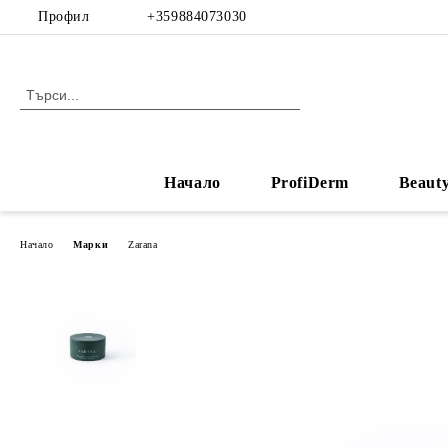
Профил
+359884073030
Начало
ProfiDerm
Beaut
Начало
Марки
Zarana