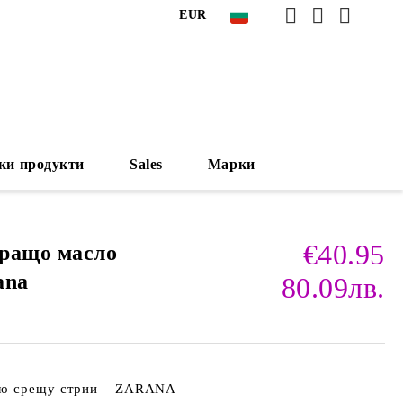
EUR
ки продукти
Sales
Марки
€40.95
ращо масло
ana
80.09лв.
ло срещу стрии – ZARANA