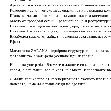
фотозащита.
Арганово масло
– източник на витамин Е, ненаситени ма
Кокосово масло
– омекотява, овлажнява и подхранва кожа
Шипково масло
– богато на витамини, мастни киселини и
Масло от гроздови семки
– регенериращо и реструктурира
Витамин Е
– мощен антиоксидант, предпазва кожата и ко
Витамин А
– антиоксидант, стимулира синтеза на колаге
Бизаболол (масло от лайка)
– ускорява заздравяването, у
Ефект
Маслото на ZARANA
подобрява структурата на кожата, 
фотозащита
, с кадифено усещане при нанасяне.
Начин на употреба:
Вземете в дланите си малка част от
корем, бюст, ханш, горна част на ръцете. Използвайте в
С малко количество от Регенериращото маслото против 
нанесете, няма да остави следи по дрехите.