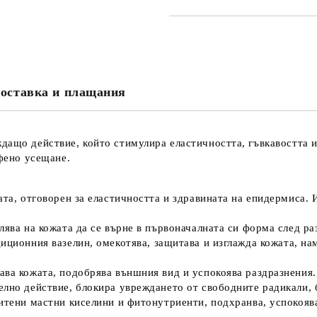
САМО ПОПЪЛНЕТЕ 2 ПОЛЕТА
Съгласен съм с
Политика
Ние ще се свържем с вас в рамки
оставка и плащания
ждащо действие
, който стимулира
еластичността, гъвкавостта 
ифено усещане.
ата, отговорен за еластичността и здравината на епидермиса.
ява на кожата да се върне в първоначалната си форма след ра
диционния вазелин,
омекотява, защитава и изглажда кожата
, на
ава кожата, подобрява външния вид и успокоява раздразнения.
елно действие, блокира увреждането от свободните радикали, 
ситени мастни киселини и фитонутриенти,
подхранва, успокояв