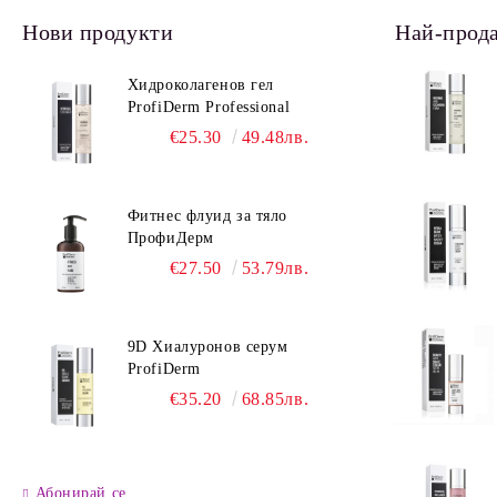
Нови продукти
Най-прод
Хидроколагенов гел
ProfiDerm Professional
€25.30
49.48лв.
Фитнес флуид за тяло
ПрофиДерм
€27.50
53.79лв.
9D Хиалуронов серум
ProfiDerm
€35.20
68.85лв.
Абонирай се