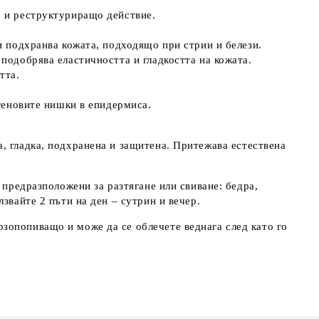
 и реструктуриращо действие
.
и подхранва кожата, подходящо при стрии и белези.
подобрява еластичността и гладкостта на кожата.
тта.
геновите нишки в епидермиса.
та, гладка, подхранена и защитена. Притежава
естествена
 предразположени за разтягане или свиване: бедра,
звайте 2 пъти на ден – сутрин и вечер.
опопиващо и може да се облечете веднага след като го