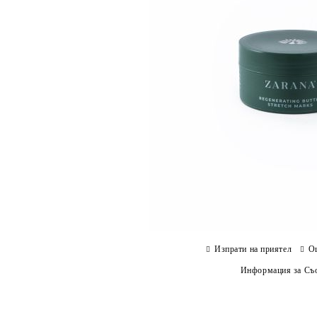
Изпрати на приятел
О
Информация за Съо