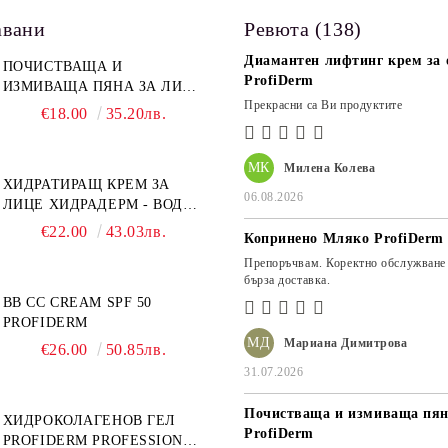
авани
Ревюта (138)
Диамантен лифтинг крем за о
ПОЧИСТВАЩА И
ProfiDerm
ИЗМИВАЩА ПЯНА ЗА ЛИЦЕ
Прекрасни са Ви продуктите
PROFIDERM
€18.00
35.20лв.
МК
Милена Колева
ХИДРАТИРАЩ КРЕМ ЗА
06.08.2026
ЛИЦЕ ХИДРАДЕРМ - ВОДЕН
МАГНИТ PROFIDERM
€22.00
43.03лв.
Копринено Мляко ProfiDerm
Препоръчвам. Коректно обслужване
бърза доставка.
BB CC CREAM SPF 50
PROFIDERM
МД
Мариана Димитрова
€26.00
50.85лв.
31.07.2026
Почистваща и измиваща пян
ХИДРОКОЛАГЕНОВ ГЕЛ
ProfiDerm
PROFIDERM PROFESSIONAL