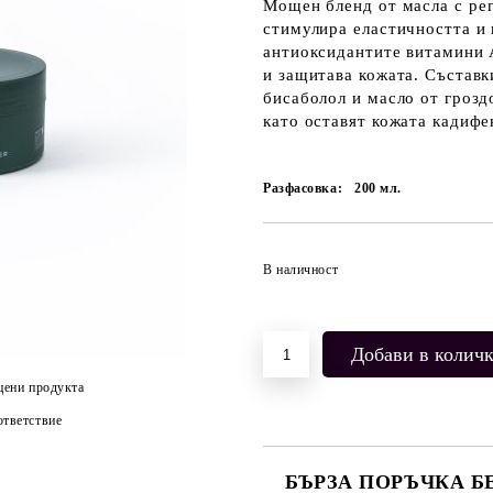
Мощен бленд от масла с
ре
стимулира еластичността и г
антиоксидантите витамини 
и защитава кожата. Състав
бисаболол и масло от грозд
като оставят кожата кадифе
Разфасовка:
200
мл.
В наличност
цени продукта
тветствие
БЪРЗА ПОРЪЧКА Б