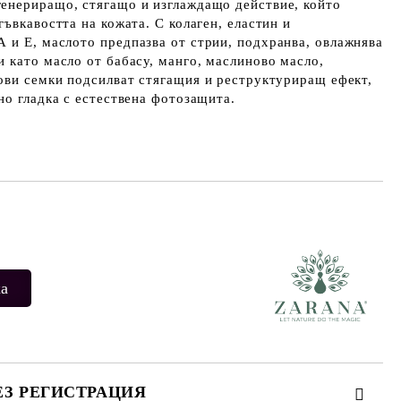
генериращо, стягащо и изглаждащо действие
, който
ъвкавостта на кожата. С колаген, еластин и
А и Е, маслото
предпазва от стрии
, подхранва, овлажнява
ки като
масло от бабасу, манго, маслиново масло,
ови семки
подсилват стягащия и реструктуриращ ефект,
но гладка с естествена фотозащита.
Добави в желани
ЕЗ РЕГИСТРАЦИЯ