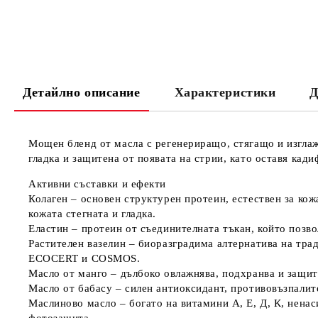
Детайлно описание
Характеристики
Д
Мощен бленд от масла с
регенериращо, стягащо и изгла
гладка и защитена от появата на стрии, като оставя кад
Активни съставки и ефекти
Колаген
– основен структурен протеин, естествен за кож
кожата стегната и гладка.
Еластин
– протеин от съединителната тъкан, който позвол
Растителен вазелин
– биоразградима алтернатива на тра
ECOCERT и COSMOS.
Масло от манго
– дълбоко овлажнява, подхранва и защит
Масло от бабасу
– силен антиоксидант, противовъзпалит
Маслиново масло
– богато на витамини А, Е, Д, К, нена