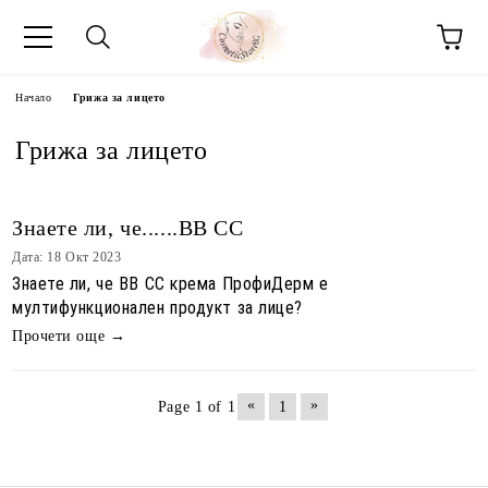
Начало
Грижа за лицето
Грижа за лицето
Знаете ли, че......BB CC
Дата: 18 Окт 2023
Знаете ли, че BB CC крема ПрофиДерм е
мултифункционален продукт за лице?
Прочети още →
«
»
Page 1 of 1
1