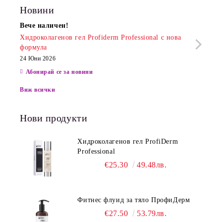
Новини
Вече наличен!
Очак
Хидроколагенов гел Profiderm Professional с нова
Хидр
формула
13 Юн
24 Юни 2026
Абонирай се за новини
Виж всички
Нови продукти
Хидроколагенов гел ProfiDerm
Professional
€25.30
49.48лв.
Фитнес флуид за тяло ПрофиДерм
€27.50
53.79лв.