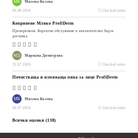
МК
Милена Колева
06.08.2026
Checked order
Копринено Мляко ProfiDerm
Препоръчвам. Коректно обслужване и изключително бърза
доставка.
МД
Мариана Димитрова
31.07.2026
Checked order
Почистваща и измиваща пяна за лице ProfiDerm
МК
Милена Колева
08.07.2026
Checked order
Всички оценки (138)