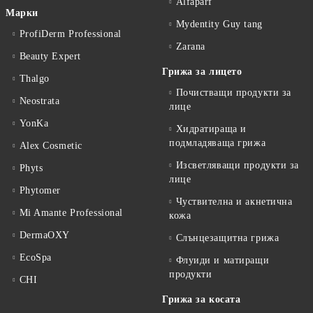
Alfaparf
Марки
Mydentity Guy tang
ProfiDerm Professional
Zarana
Beauty Expert
Грижа за лицето
Thalgo
Почистващи продукти за
Neostrata
лице
YonKa
Хидратираща и
подмладяваща грижа
Alex Cosmetic
Изсветляващи продукти за
Phyts
лице
Phytomer
Чуствителна и акнетична
Mi Amante Professional
кожа
DermaOXY
Слънцезащитна грижа
EcoSpa
Флуиди и матиращи
продукти
CHI
Грижа за косата