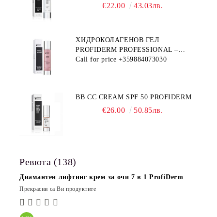
PROFIDERM
€22.00
43.03лв.
ХИДРОКОЛАГЕНОВ ГЕЛ
PROFIDERM PROFESSIONAL –
ПРОДУКТ ЗА ДЪЛБОКА
Call for price
+359884073030
ХИДРАТАЦИЯ И АНТИ-ЕЙДЖ
ГРИЖА
BB CC CREAM SPF 50 PROFIDERM
€26.00
50.85лв.
Ревюта (138)
Диамантен лифтинг крем за очи 7 в 1 ProfiDerm
Прекрасни са Ви продуктите